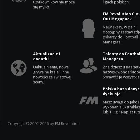
użytkowników nie może
ligach polskich!
się mylić!
FM Revolution Cut
Out Megapack
Największy, w pełni
dostępny zestaw zdj
piłkarzy do Football
Managera.
Aktualizacje i
Talenty do Footbal
dodatki
Managera
Uaktualnienia, nowe
Znajdziesz u nas setk
grywalne kraje i inne
nazwisk wonderkidó
nowości ze światowej
Sprawdź je wszystkie
sceny.
Polska baza danyc
dyskusja
Masz uwagi do jakoś
wykonania Ekstrakla
lub 1. ligi? Napisz tuta
Copyright © 2002-2026 by FM Revolution