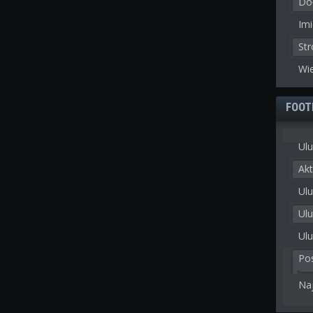
Doł
Imi
St
Wie
FOOT
Ulu
Akt
Ulu
Ul
Ulu
Po
Na