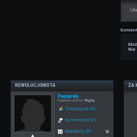
Ulu
Koment
Moż
Nie
REWOLUCJONISTA
ZA 
Penerek
Ostatnio online:
Nigdy
Towarzysze (0)
Komentarze (0)
Manifesty (0)