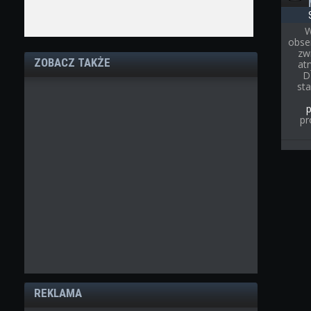
W
obse
zw
ZOBACZ TAKŻE
at
D
st
pr
REKLAMA