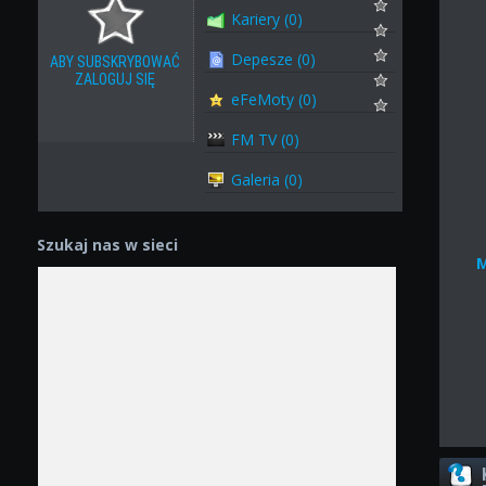
Kariery (0)
Depesze (0)
ABY SUBSKRYBOWAĆ
ZALOGUJ SIĘ
eFeMoty (0)
FM TV (0)
Galeria (0)
Szukaj nas w sieci