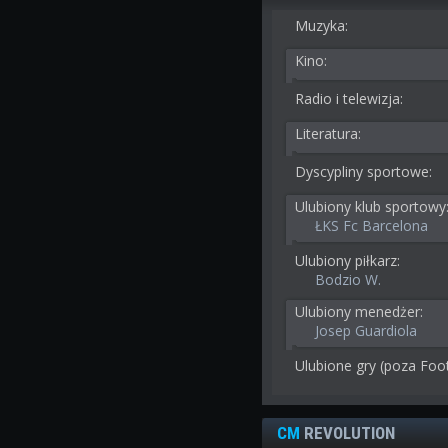
Muzyka:
Kino:
Radio i telewizja:
Literatura:
Dyscypliny sportowe:
Ulubiony klub sportowy
ŁKS Fc Barcelona
Ulubiony piłkarz:
Bodzio W.
Ulubiony menedżer:
Josep Guardiola
Ulubione gry (poza Foo
CM
REVOLUTION