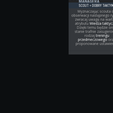
MANAGERA
SCOUT = DOBRY TAKTY
Wyznaczając scouta 
obserwacji następnego r
zwracaj uwagę na war
atrybutu
Wiedza taktyc
Dzięki temu będzie o
stanie trafnie zasuger
rodzaj
treningu
przedmeczowego
or
proponowane ustawien