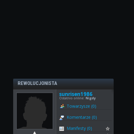
REWOLUCJONISTA
sunrisen1986
Ostatnio online:
Nigdy
Towarzysze (0)
Komentarze (0)
Manifesty (0)