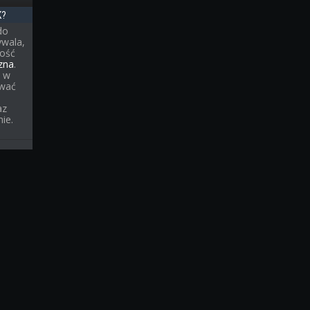
K?
do
ywala,
tość
zna
.
n w
ować
az
ie.