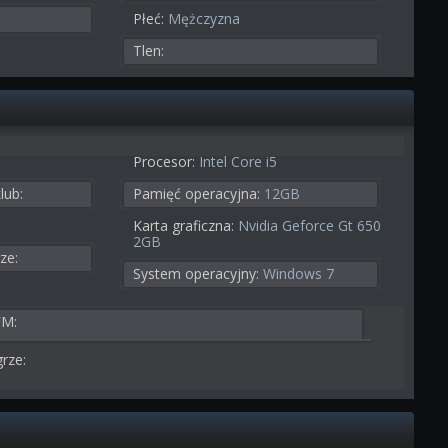
Płeć:
Mężczyzna
Tlen:
Procesor:
Intel Core i5
lub:
Pamięć operacyjna:
12GB
Karta graficzna:
Nvidia Geforce Gt 650
2GB
ze:
System operacyjny:
Windows 7
FM:
rze: