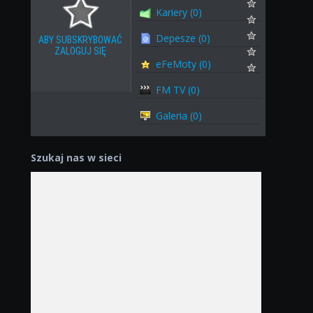
Kariery (0)
Depesze (0)
ABY SUBSKRYBOWAĆ
ZALOGUJ SIĘ
eFeMoty (0)
FM TV (0)
Galeria (0)
Szukaj nas w sieci