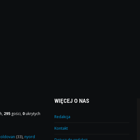
WIĘCEJ O NAS
h,
295
gości,
0
ukrytych
Redakcja
Kontakt
oldovan
(33)
,
nyord
Dołącz do redakcji