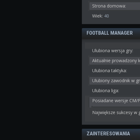
Strona domowa:
Wiek:
40
FOOTBALL MANAGER
Ulubiona wersja gry:
Aktualnie prowadzony k
Ulubiona taktyka:
Ulubiony zawodnik w gr
Ulubiona liga:
Posiadane wersje CM/
Największe sukcesy w g
ZAINTERESOWANIA