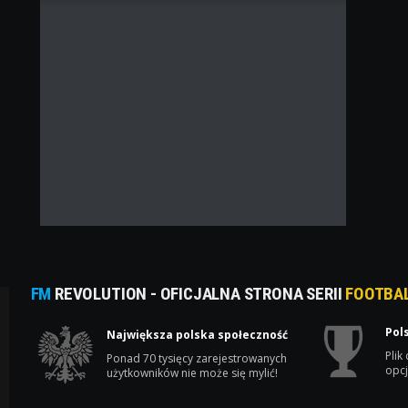
FM
REVOLUTION - OFICJALNA STRONA SERII
FOOTBA
Pol
Największa polska społeczność
Plik
Ponad 70 tysięcy zarejestrowanych
opcj
użytkowników nie może się mylić!