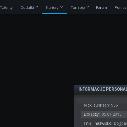
Talenty
Dodatki
Kariery
Turnieje
Forum
Pomoc
INFORMACJE PERSONA
Nick:
sunrisen1986
Dołączył:
05.01.2013
Imię i nazwisko:
Bogdan