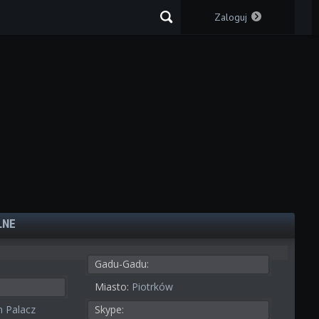
Zaloguj
LNE
Gadu-Gadu:
Miasto:
Piotrków
 Palacz
Skype: