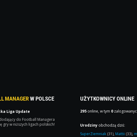
LL MANAGER
W POLSCE
UŻYTKOWNICY ONLINE
295
online, w tym
0
zalogowanyc
ska Liga Update
 dodający do Football Managera
ę gry w niższych ligach polskich!
Urodziny
obchodzą dziś:
SuperZiemniak
(31)
,
Mattii
(33)
,
m