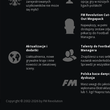
zarejestrowanych
opcję gry w niższych
użytkowników nie może
ligach polskich!
się mylić!
FM Revolution Cut
Out Megapack
Największy, w pełni
dostępny zestaw zdj
piłkarzy do Football
Managera.
Aktualizacje i
Talenty do Footbal
dodatki
Managera
Uaktualnienia, nowe
Znajdziesz u nas setk
grywalne kraje i inne
nazwisk wonderkidó
nowości ze światowej
Sprawdź je wszystkie
sceny.
Polska baza danyc
dyskusja
Masz uwagi do jakoś
wykonania Ekstrakla
lub 1. ligi? Napisz tuta
Copyright © 2002-2026 by FM Revolution