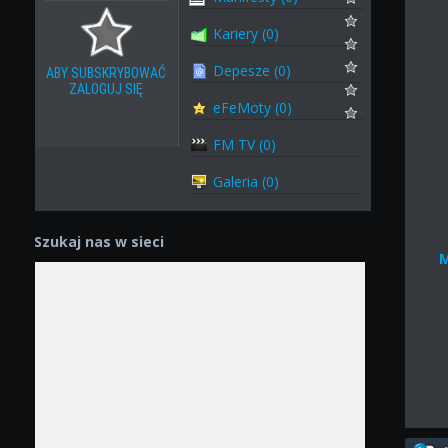
Kariery (0)
Depesze (0)
ABY SUBSKRYBOWAĆ
ZALOGUJ SIĘ
eFeMoty (0)
FM TV (0)
Galeria (0)
Szukaj nas w sieci