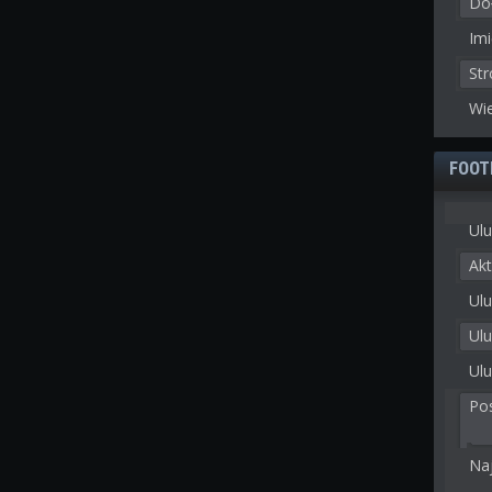
Doł
Imi
St
Wie
FOOT
Ulu
Akt
Ulu
Ul
Ulu
Po
Na