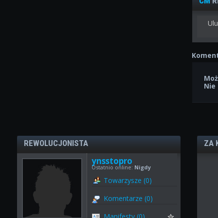
CM
R
Ulu
Koment
Moż
Nie
REWOLUCJONISTA
ZA 
ynsstopro
Ostatnio online:
Nigdy
Towarzysze (0)
Komentarze (0)
Manifesty (0)