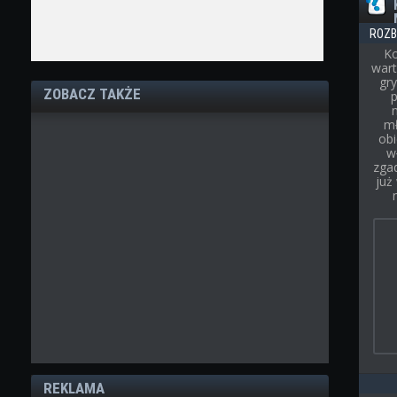
ROZB
Ko
wart
gry
ZOBACZ TAKŻE
p
mł
obi
w
zgad
już
REKLAMA