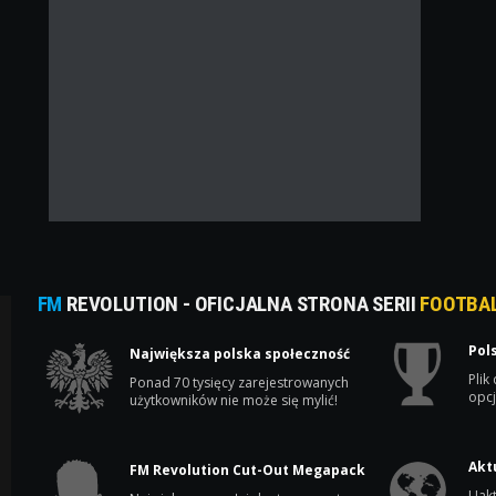
FM
REVOLUTION - OFICJALNA STRONA SERII
FOOTBA
Pol
Największa polska społeczność
Plik
Ponad 70 tysięcy zarejestrowanych
opcj
użytkowników nie może się mylić!
Akt
FM Revolution Cut-Out Megapack
Uakt