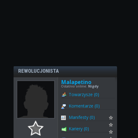
REWOLUCJONISTA
Malapetino
Ostatnio online:
Nigdy
Towarzysze (0)
Komentarze (0)
Manifesty (0)
Kariery (0)