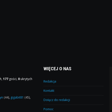
WIĘCEJ O NAS
h,
177
gości,
0
ukrytych
Redakcja
Kontakt
yn
(44)
,
gigabit81
(45)
,
Dołącz do redakcji
Pomoc