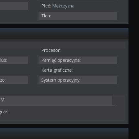
Płeć:
Mężczyzna
Tlen:
Procesor:
lub:
Pamięć operacyjna:
Karta graficzna:
ze:
System operacyjny:
FM:
rze: