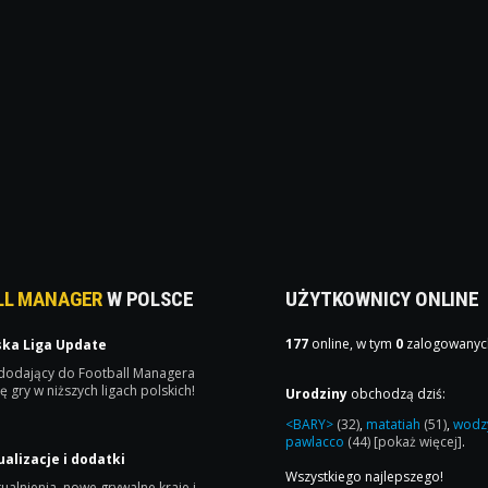
LL MANAGER
W POLSCE
UŻYTKOWNICY ONLINE
177
online, w tym
0
zalogowanyc
ska Liga Update
 dodający do Football Managera
ę gry w niższych ligach polskich!
Urodziny
obchodzą dziś:
<BARY>
(32)
,
matatiah
(51)
,
wodz
pawlacco
(44)
[pokaż więcej]
.
ualizacje i dodatki
Wszystkiego najlepszego!
ualnienia, nowe grywalne kraje i