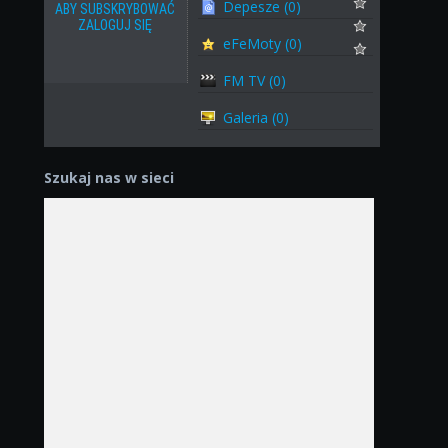
Depesze (0)
ABY SUBSKRYBOWAĆ
ZALOGUJ SIĘ
eFeMoty (0)
FM TV (0)
Galeria (0)
Szukaj nas w sieci