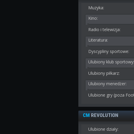
Muzyka:
Kino:
Radio i telewizja:
Literatura:
Dyscypliny sportowe:
Ulubiony klub sportowy
Ulubiony piłkarz:
Ulubiony menedżer:
Ulubione gry (poza Foo
CM
REVOLUTION
Ulubione działy: