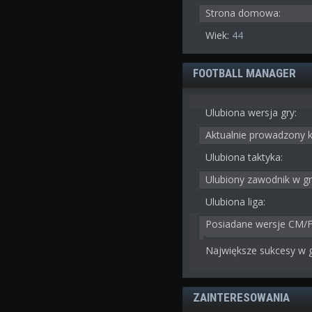
Strona domowa:
Wiek:
44
FOOTBALL MANAGER
Ulubiona wersja gry:
Aktualnie prowadzony k
Ulubiona taktyka:
Ulubiony zawodnik w gr
Ulubiona liga:
Posiadane wersje CM/
Największe sukcesy w g
ZAINTERESOWANIA