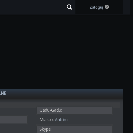
Zaloguj
LNE
Gadu-Gadu:
Miasto:
Antrim
Skype: