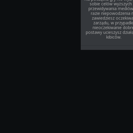
sobie celów wyższych 
przewidywania mediów
razie niepowodzenia 
zawiedziesz oczekiw
zarządu, w przypadk
nieoczekiwanie dobr
postawy ucieszysz działa
kibiców.