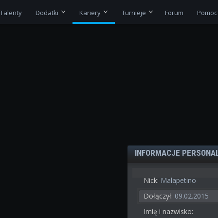
Talenty
Dodatki
Kariery
Turnieje
Forum
Pomoc
INFORMACJE PERSONA
Nick:
Malapetino
Dołączył:
09.02.2015
Imię i nazwisko: