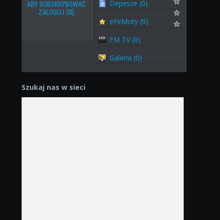
Depesze (0)
ABY SUBSKRYBOWAĆ
ZALOGUJ SIĘ
eFeMoty (0)
FM TV (0)
Galeria (0)
Szukaj nas w sieci