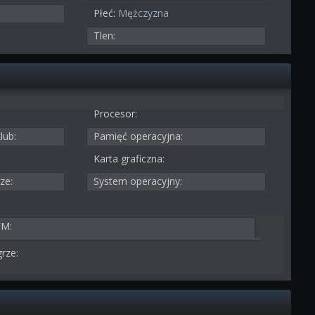
Płeć:
Mężczyzna
Tlen:
Procesor:
lub:
Pamięć operacyjna:
Karta graficzna:
ze:
System operacyjny:
FM:
rze: