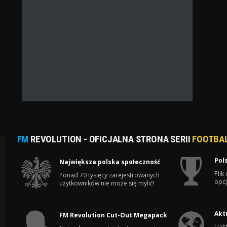
FM
REVOLUTION - OFICJALNA STRONA SERII
FOOTBA
Pol
Największa polska społeczność
Plik
Ponad 70 tysięcy zarejestrowanych
opcj
użytkowników nie może się mylić!
Akt
FM Revolution Cut-Out Megapack
Uakt