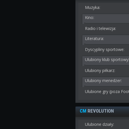
Muzyka:
Kino:
Radio i telewizja:
Literatura:
Dyscypliny sportowe:
Ulubiony klub sportowy
Ulubiony piłkarz:
Ulubiony menedżer:
Ulubione gry (poza Foo
CM
REVOLUTION
Ulubione działy: