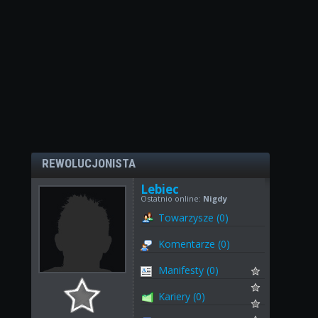
REWOLUCJONISTA
Lebiec
Ostatnio online:
Nigdy
Towarzysze (0)
Komentarze (0)
Manifesty (0)
Kariery (0)