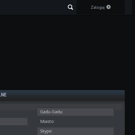
Zaloguj
LNE
Gadu-Gadu:
Miasto:
Skype: