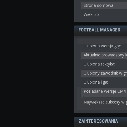
Strona domowa:
Wiek:
35
FOOTBALL MANAGER
Ulubiona wersja gry:
Aktualnie prowadzony k
Ulubiona taktyka:
Ulubiony zawodnik w gr
Ulubiona liga:
Posiadane wersje CM/
Największe sukcesy w g
ZAINTERESOWANIA