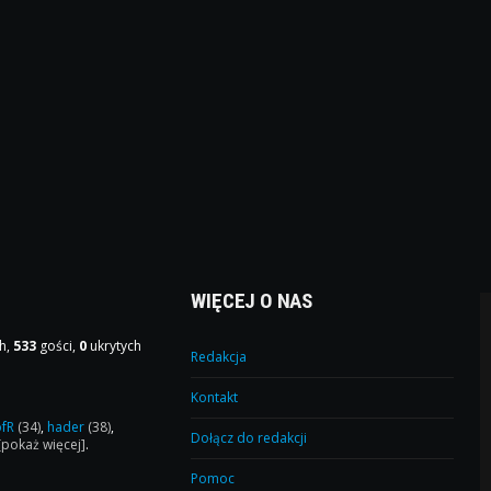
WIĘCEJ O NAS
h,
533
gości,
0
ukrytych
Redakcja
Kontakt
ofR
(34)
,
hader
(38)
,
Dołącz do redakcji
[pokaż więcej]
.
Pomoc