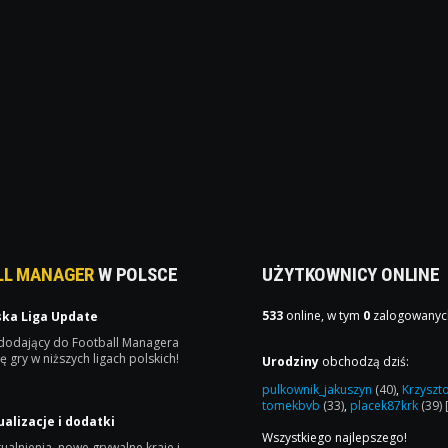
LL MANAGER
W POLSCE
UŻYTKOWNICY ONLINE
533
online, w tym
0
zalogowanyc
ska Liga Update
 dodający do Football Managera
ę gry w niższych ligach polskich!
Urodziny
obchodzą dziś:
pulkownik_jakuszyn
(40)
,
Krzyszt
tomekbvb
(33)
,
placek87krk
(39)
ualizacje i dodatki
Wszystkiego najlepszego!
ualnienia, nowe grywalne kraje i