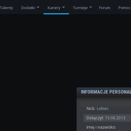
Talenty
Dodatki
Kariery
Turnieje
Forum
Pomoc
INFORMACJE PERSONA
Nick:
Lebiec
Dołączył:
15.08.2013
Imię i nazwisko: