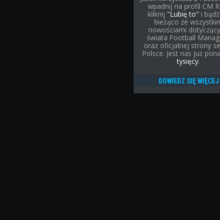
wpadnij na profil CM R
kliknij
"Lubię to"
i bądź
bieżąco ze wszystki
nowościami dotycząc
świata Football Manag
oraz oficjalnej strony se
Polsce. Jest nas już po
tysięcy
.
DOWIEDZ SIĘ WIĘCEJ