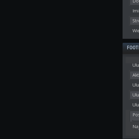
Doł
Imi
St
Wie
FOOT
Ulu
Akt
Ulu
Ul
Ulu
Po
Na