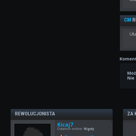
CM
R
Ulu
Koment
Moż
Nie
REWOLUCJONISTA
ZA 
Kicaj7
Ostatnio online:
Nigdy