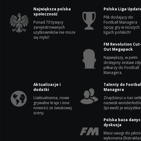
Największa polska
Polska Liga Updat
społeczność
Plik dodający do
Ponad 70 tysięcy
Football Managera
zarejestrowanych
opcję gry w niższych
użytkowników nie może
ligach polskich!
się mylić!
FM Revolution Cut
Out Megapack
Największy, w pełni
dostępny zestaw zdj
piłkarzy do Football
Managera.
Aktualizacje i
Talenty do Footbal
dodatki
Managera
Uaktualnienia, nowe
Znajdziesz u nas setk
grywalne kraje i inne
nazwisk wonderkidó
nowości ze światowej
Sprawdź je wszystkie
sceny.
Polska baza danyc
dyskusja
Masz uwagi do jakoś
wykonania Ekstrakla