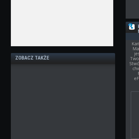
Kar
Ma
je
ZOBACZ TAKŻE
Twoj
Stwór
chw
eF