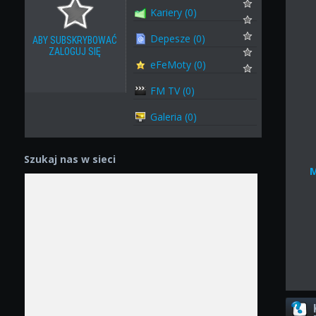
Kariery (0)
Depesze (0)
ABY SUBSKRYBOWAĆ
ZALOGUJ SIĘ
eFeMoty (0)
FM TV (0)
Galeria (0)
Szukaj nas w sieci