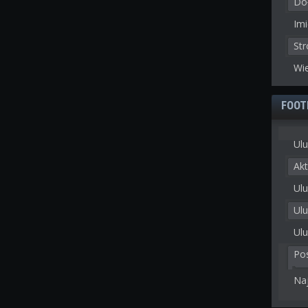
Doł
Imi
St
Wie
FOOT
Ulu
Akt
Ulu
Ul
Ulu
Po
Na