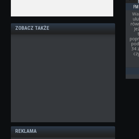
FM
War
ul
rów
ZOBACZ TAKŻE
Je
popr
pod
34 
cz
REKLAMA