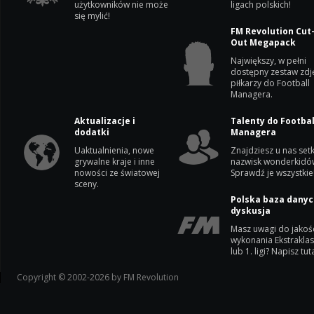
użytkowników nie może
ligach polskich!
się mylić!
FM Revolution Cut
Out Megapack
Największy, w pełni
dostępny zestaw zdj
piłkarzy do Football
Managera.
Aktualizacje i
Talenty do Footbal
dodatki
Managera
Uaktualnienia, nowe
Znajdziesz u nas setk
grywalne kraje i inne
nazwisk wonderkidó
nowości ze światowej
Sprawdź je wszystkie
sceny.
Polska baza danyc
dyskusja
Masz uwagi do jakoś
wykonania Ekstrakla
lub 1. ligi? Napisz tuta
Copyright © 2002-2026 by FM Revolution