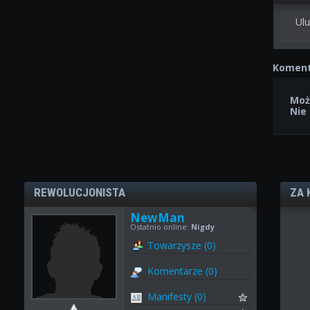
Ulu
Koment
Moż
Nie
REWOLUCJONISTA
ZA 
NewMan
Ostatnio online:
Nigdy
Towarzysze (0)
Komentarze (0)
Manifesty (0)