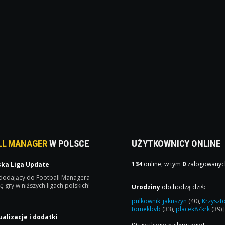
LL MANAGER
W POLSCE
UŻYTKOWNICY ONLINE
134
online, w tym
0
zalogowanyc
ska Liga Update
 dodający do Football Managera
ę gry w niższych ligach polskich!
Urodziny
obchodzą dziś:
pulkownik_jakuszyn
(40)
,
Krzyszt
tomekbvb
(33)
,
placek87krk
(39)
ualizacje i dodatki