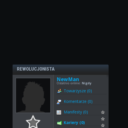
REWOLUCJONISTA
NewMan
Ostatnio online:
Nigdy
Towarzysze (0)
Komentarze (0)
Manifesty (0)
Kariery (0)