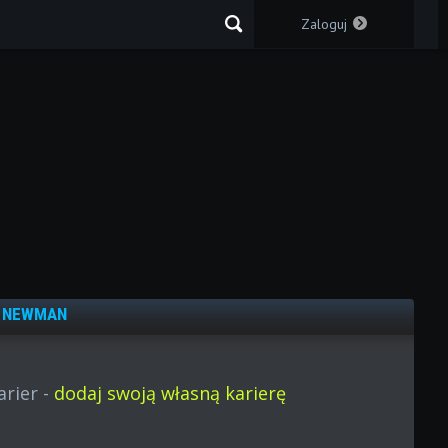
Zaloguj
A
NEWMAN
arier -
dodaj swoją własną karierę