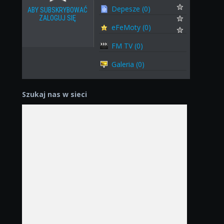
Depesze (0)
ABY SUBSKRYBOWAĆ
ZALOGUJ SIĘ
eFeMoty (0)
FM TV (0)
Galeria (0)
Szukaj nas w sieci