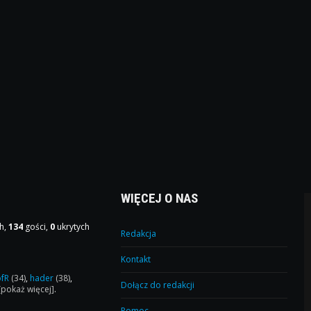
WIĘCEJ O NAS
h,
134
gości,
0
ukrytych
Redakcja
Kontakt
ofR
(34)
,
hader
(38)
,
Dołącz do redakcji
[pokaż więcej]
.
Pomoc