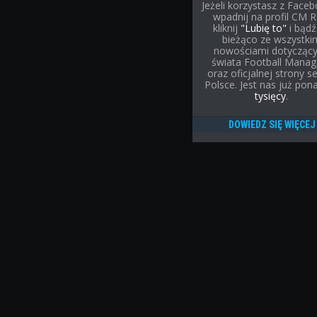
Jeżeli korzystasz z Face
wpadnij na profil CM R
kliknij
"Lubię to"
i bądź
bieżąco ze wszystki
nowościami dotycząc
świata Football Manag
oraz oficjalnej strony se
Polsce. Jest nas już po
tysięcy
.
DOWIEDZ SIĘ WIĘCEJ