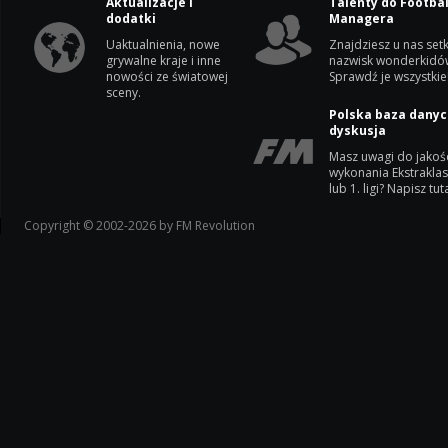
Aktualizacje i
Talenty do Footbal
dodatki
Managera
Uaktualnienia, nowe
Znajdziesz u nas setk
grywalne kraje i inne
nazwisk wonderkidó
nowości ze światowej
Sprawdź je wszystkie
sceny.
Polska baza danyc
dyskusja
Masz uwagi do jakoś
wykonania Ekstrakla
lub 1. ligi? Napisz tuta
Copyright © 2002-2026 by FM Revolution