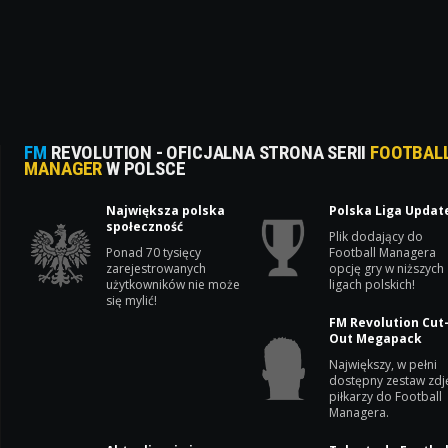
FM
REVOLUTION - OFICJALNA STRONA SERII
FOOTBAL
MANAGER
W POLSCE
Największa polska
Polska Liga Updat
społeczność
Plik dodający do
Ponad 70 tysięcy
Football Managera
zarejestrowanych
opcję gry w niższych
użytkowników nie może
ligach polskich!
się mylić!
FM Revolution Cut
Out Megapack
Największy, w pełni
dostępny zestaw zdj
piłkarzy do Football
Managera.