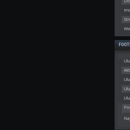
Doł
Imi
St
Wie
FOOT
Ulu
Akt
Ulu
Ul
Ulu
Po
Na