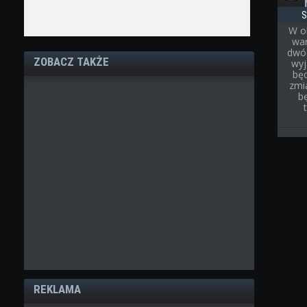
S
W o
war
dwóc
ZOBACZ TAKŻE
wyj
bę
zmi
b
REKLAMA