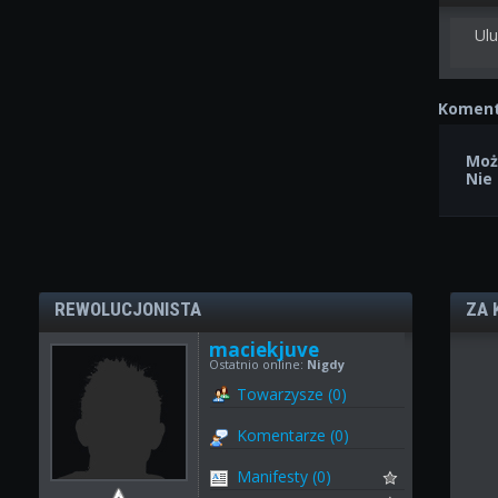
Ulu
Koment
Moż
Nie
REWOLUCJONISTA
ZA 
maciekjuve
Ostatnio online:
Nigdy
Towarzysze (0)
Komentarze (0)
Manifesty (0)