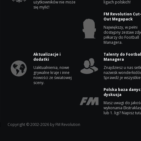
użytkowników nie może
ligach polskich!
się mylić!
FM Revolution Cut
Out Megapack
Największy, w pełni
dostępny zestaw zdj
piłkarzy do Football
Managera.
Aktualizacje i
Talenty do Footbal
dodatki
Managera
Uaktualnienia, nowe
Znajdziesz u nas setk
grywalne kraje i inne
nazwisk wonderkidó
nowości ze światowej
Sprawdź je wszystkie
sceny.
Polska baza danyc
dyskusja
Masz uwagi do jakoś
wykonania Ekstrakla
lub 1. ligi? Napisz tuta
Copyright © 2002-2026 by FM Revolution