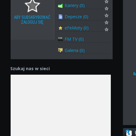
Kariery (0)
Depesze (0)
ABY SUBSKRYBOWAĆ
ZALOGUJ SIĘ
eFeMoty (0)
FM TV (0)
Galeria (0)
Szukaj nas w sieci