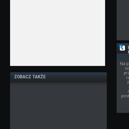
Na p
so
pr
ZOBACZ TAKŻE
r
post