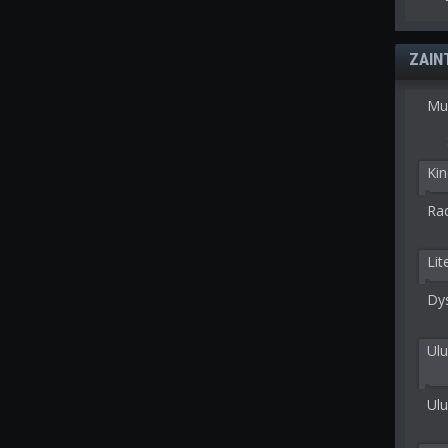
ZAIN
Mu
Kin
Rad
Lit
Dy
Ulu
Ulu