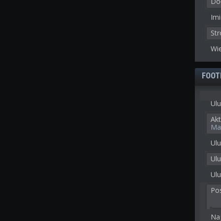
Doł
Imi
St
Wie
FOOT
Ulu
Akt
Ma
Ulu
Ul
Ulu
Po
Na