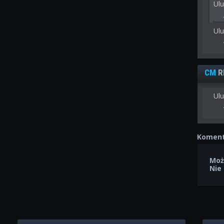
Ul
Ul
CM
R
Ulu
Koment
Moż
Nie