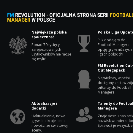
FM
REVOLUTION - OFICJALNA STRONA SERII
FOOTBAL
MANAGER
W POLSCE
Największa polska
Polska Liga Updat
społeczność
Plik dodający do
Ponad 70 tysięcy
Football Managera
zarejestrowanych
opcję gry w niższych
użytkowników nie może
ligach polskich!
się mylić!
FM Revolution Cut
Out Megapack
Największy, w pełni
dostępny zestaw zdj
piłkarzy do Football
Managera.
Aktualizacje i
Talenty do Footbal
dodatki
Managera
Uaktualnienia, nowe
Znajdziesz u nas setk
grywalne kraje i inne
nazwisk wonderkidó
nowości ze światowej
Sprawdź je wszystkie
sceny.