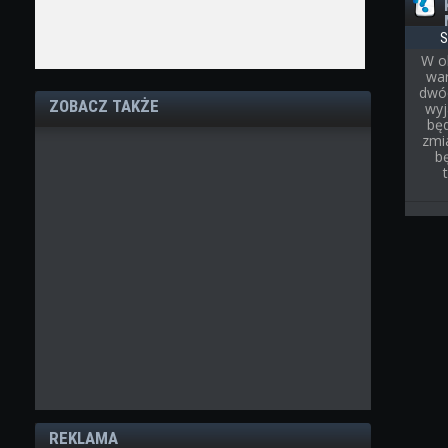
S
W o
war
dwóc
ZOBACZ TAKŻE
wyj
bę
zmi
b
REKLAMA