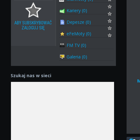
Kariery (0)
Depesze (0)
ABY SUBSKRYBOWAĆ
ZALOGUJ SIĘ
eFeMoty (0)
FM TV (0)
Galeria (0)
Szukaj nas w sieci