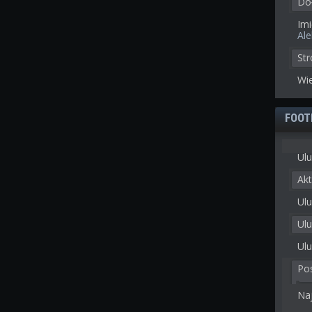
Doł
Imi
Al
St
Wie
FOOT
Ulu
Akt
Ulu
Ul
Ulu
Po
Na