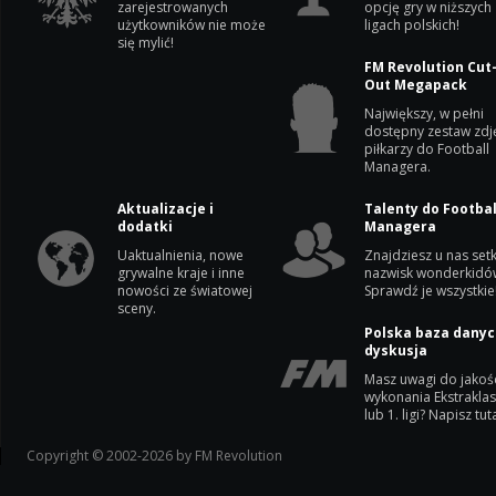
zarejestrowanych
opcję gry w niższych
użytkowników nie może
ligach polskich!
się mylić!
FM Revolution Cut
Out Megapack
Największy, w pełni
dostępny zestaw zdj
piłkarzy do Football
Managera.
Aktualizacje i
Talenty do Footbal
dodatki
Managera
Uaktualnienia, nowe
Znajdziesz u nas setk
grywalne kraje i inne
nazwisk wonderkidó
nowości ze światowej
Sprawdź je wszystkie
sceny.
Polska baza danyc
dyskusja
Masz uwagi do jakoś
wykonania Ekstrakla
lub 1. ligi? Napisz tuta
Copyright © 2002-2026 by FM Revolution