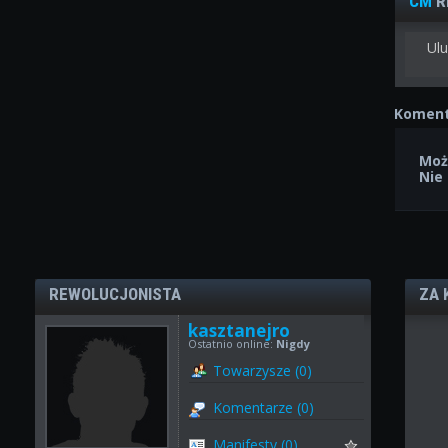
CM
R
Ulu
Koment
Moż
Nie
REWOLUCJONISTA
ZA 
kasztanejro
Ostatnio online:
Nigdy
Towarzysze (0)
Komentarze (0)
Manifesty (0)