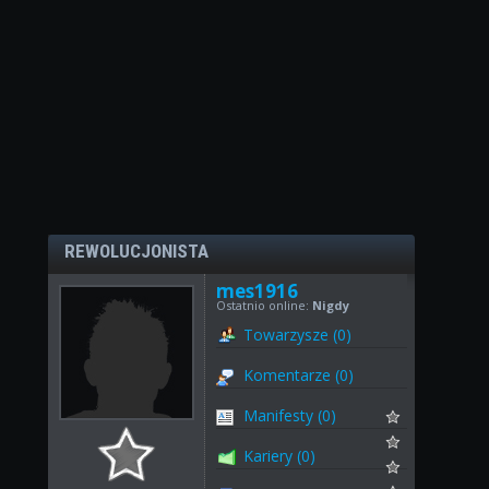
REWOLUCJONISTA
mes1916
Ostatnio online:
Nigdy
Towarzysze (0)
Komentarze (0)
Manifesty (0)
Kariery (0)