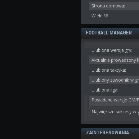
Strona domowa:
Wiek:
38
FOOTBALL MANAGER
Ulubiona wersja gry:
Aktualnie prowadzony k
Ulubiona taktyka:
Ulubiony zawodnik w gr
Ulubiona liga:
Posiadane wersje CM/
Największe sukcesy w g
ZAINTERESOWANIA