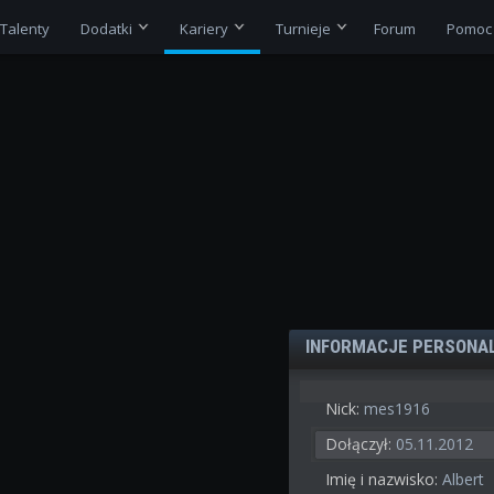
Talenty
Dodatki
Kariery
Turnieje
Forum
Pomoc
INFORMACJE PERSONA
Nick:
mes1916
Dołączył:
05.11.2012
Imię i nazwisko:
Albert