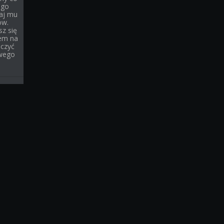
ego
iaj mu
ów.
sz się
iem na
oczyć
owego