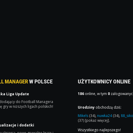
LL MANAGER
W POLSCE
UŻYTKOWNICY ONLINE
186
online, w tym
0
zalogowanyc
ska Liga Update
 dodający do Football Managera
ę gry w niższych ligach polskich!
Urodziny
obchodzą dziś:
Mikels
(34)
,
nuwka24
(34)
,
88_sik
(37)
[pokaż więcej]
.
ualizacje i dodatki
Wszystkiego najlepszego!
ualnienia, nowe grywalne kraje i