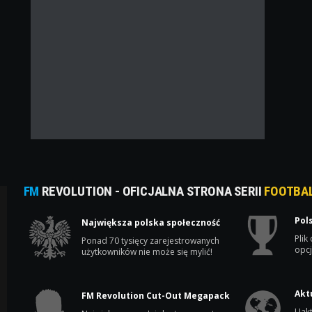
FM
REVOLUTION - OFICJALNA STRONA SERII
FOOTBA
Pol
Największa polska społeczność
Plik
Ponad 70 tysięcy zarejestrowanych
opcj
użytkowników nie może się mylić!
Akt
FM Revolution Cut-Out Megapack
Uakt