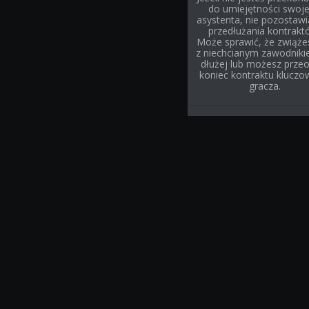
do umiejętności swoj
asystenta, nie pozostaw
przedłużania kontrakt
Może sprawić, że zwiąże
z niechcianym zawodnik
dłużej lub możesz prze
koniec kontraktu klucz
gracza.