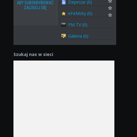
Depesze (0)
ABY SUBSKRYBOWAĆ
ZALOGUJ SIĘ
eFeMoty (0)
FM TV (0)
Galeria (0)
Szukaj nas w sieci