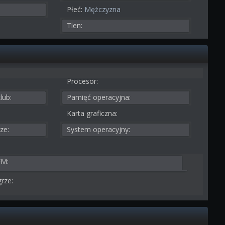
Płeć:
Mężczyzna
Tlen:
Procesor:
lub:
Pamięć operacyjna:
Karta graficzna:
ze:
System operacyjny:
FM:
rze: