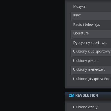
Muzyka:
Kino:
Radio i telewizja:
Literatura:
Dyscypliny sportowe:
Ulubiony klub sportowy
Ulubiony piłkarz:
Ulubiony menedżer:
Ulubione gry (poza Foo
CM
REVOLUTION
Ulubione działy: