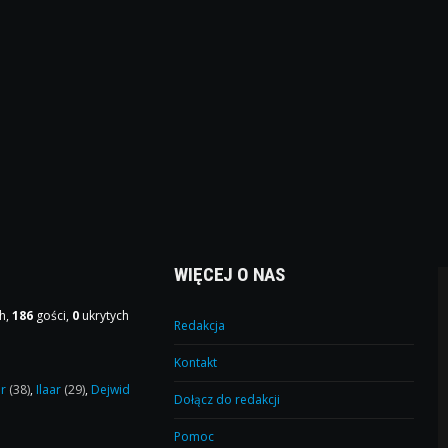
WIĘCEJ O NAS
h,
186
gości,
0
ukrytych
Redakcja
Kontakt
or
(38)
,
Ilaar
(29)
,
Dejwid
Dołącz do redakcji
Pomoc