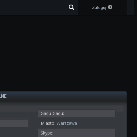
Zaloguj
LNE
Gadu-Gadu:
Miasto:
Warszawa
Skype: