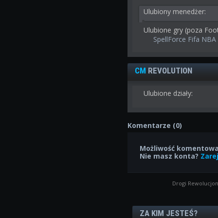
Ulubiony menedżer:
Ulubione gry (poza Foo
SpellForce Fifa NBA
CM
REVOLUTION
Ulubione działy:
Komentarze (0)
Możliwość komentowan
Nie masz konta?
Zarej
Drogi Rewolucjon
ZA KIM JESTEŚ?