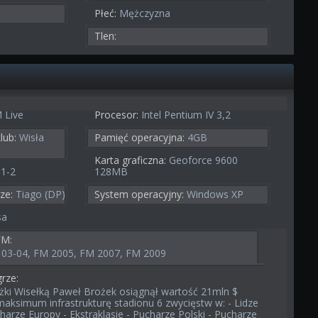
Płeć:
Mężczyzna
Tlen:
 Live
Procesor:
Intel Pentium IV 3,2
lub:
Wisła
Pamięć operacyjna:
4GB
Karta graficzna:
Geoforce 9600
-1-2
128MB
ze:
Tiago (DP)
System operacyjny:
Windows XP
sa
FM:
03-04, FM 2005, FM 2007, FM 2009
rze:
żki Wisełką Paweł Brożek osiągnął wartość 21mln $
ksimum infrastrukturę stadionu 6 zwycięstw w: - Lidze
arze Europy - Ekstraklasie - Pucharze Polski - Pucharze