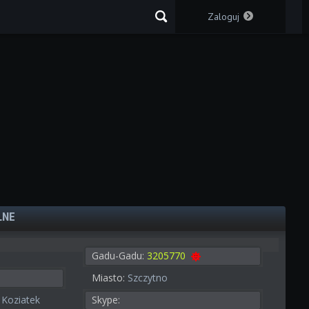
Zaloguj
LNE
Gadu-Gadu:
3205770
Miasto:
Szczytno
 Koziatek
Skype: