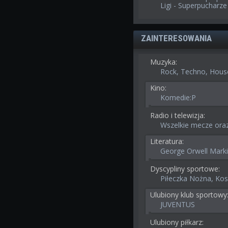
Ligi - Superpucharze
ZAINTERESOWANIA
Muzyka:
Rock, Techno, Hous
Kino:
Komedie:P
Radio i telewizja:
Wszelkie mecze oraz
Literatura:
George Orwell Mark
Dyscypliny sportowe:
Piłeczka Nożna, Ko
Ulubiony klub sportowy
JUVENTUS
Ulubiony piłkarz: