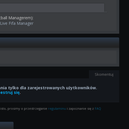
tball Managerem):
 Live Fifa Manager
Skomentuj
ia tylko dla zarejestrowanych użytkowników.
estruj się
.
isto, prosimy o przestrzeganie
regulaminu
i zapoznanie się z
FAQ