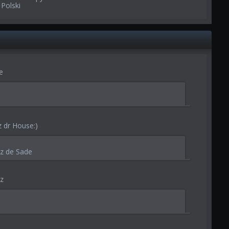
 Polski
e
 dr House:)
iz de Sade
sz
: