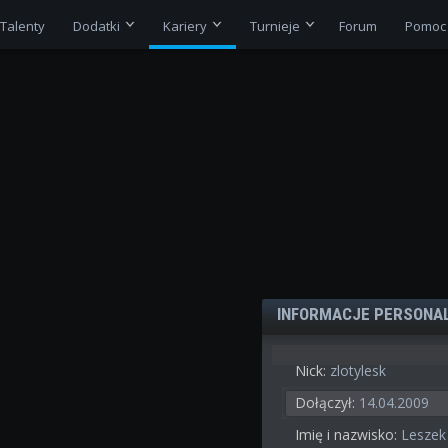
Talenty
Dodatki
Kariery
Turnieje
Forum
Pomoc
INFORMACJE PERSONA
Nick:
zlotylesk
Dołączył:
14.04.2009
Imię i nazwisko:
Leszek