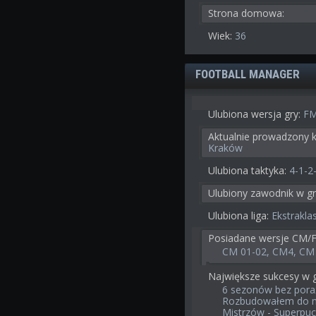
Strona domowa:
Wiek:
36
FOOTBALL MANAGER
Ulubiona wersja gry:
FM
Aktualnie prowadzony k
Kraków
Ulubiona taktyka:
4-1-2
Ulubiony zawodnik w gr
Ulubiona liga:
Ekstrakla
Posiadane wersje CM/
CM 01-02, CM4, CM 
Największe sukcesy w g
6 sezonów bez pora
Rozbudowałem do ma
Mistrzów - Superpuch