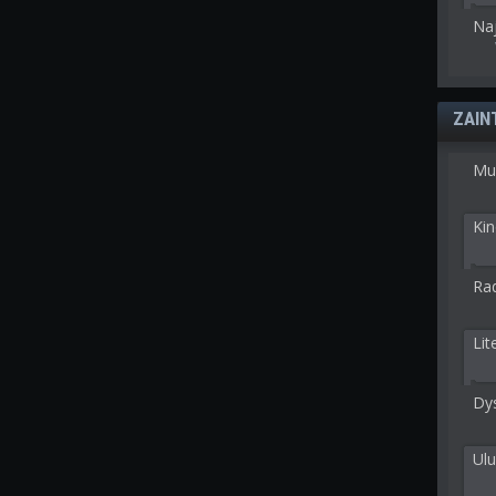
Na
ZAIN
Mu
Kin
Rad
Lit
Dy
Ulu