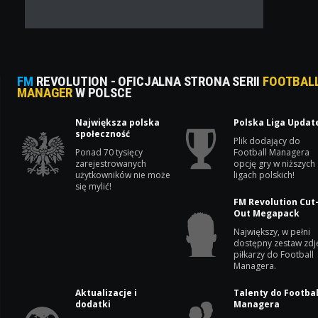
FM
REVOLUTION - OFICJALNA STRONA SERII
FOOTBAL
MANAGER
W POLSCE
Największa polska
Polska Liga Updat
społeczność
Plik dodający do
Ponad 70 tysięcy
Football Managera
zarejestrowanych
opcję gry w niższych
użytkowników nie może
ligach polskich!
się mylić!
FM Revolution Cut
Out Megapack
Największy, w pełni
dostępny zestaw zdj
piłkarzy do Football
Managera.
Aktualizacje i
Talenty do Footbal
dodatki
Managera