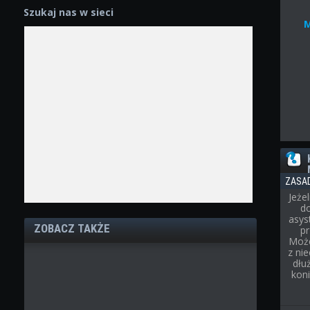
Szukaj nas w sieci
ZASA
Jeże
d
asys
ZOBACZ TAKŻE
p
Może
z ni
dłu
kon