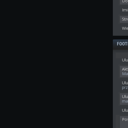
Doł
Imi
St
Wie
FOOT
Ulu
Akt
Ma
Ulu
prz
Ul
ma
Ulu
Po