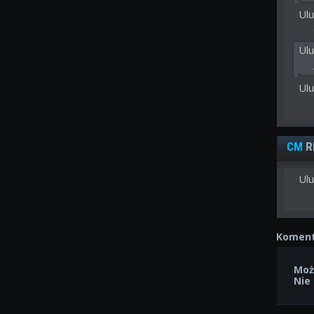
Ulu
Ul
Ul
CM
R
Ulu
Koment
Moż
Nie