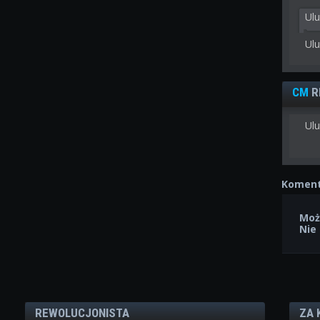
Ul
Ul
CM
R
Ulu
Koment
Moż
Nie
REWOLUCJONISTA
ZA 