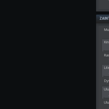
ZAIN
Mu
Kin
Rad
Lit
Dy
Ulu
Ulu