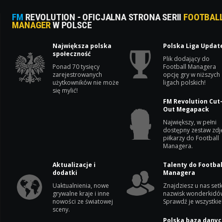
FM
REVOLUTION - OFICJALNA STRONA SERII
FOOTBAL
MANAGER
W POLSCE
Największa polska
Polska Liga Updat
społeczność
Plik dodający do
Ponad 70 tysięcy
Football Managera
zarejestrowanych
opcję gry w niższych
użytkowników nie może
ligach polskich!
się mylić!
FM Revolution Cut
Out Megapack
Największy, w pełni
dostępny zestaw zdj
piłkarzy do Football
Managera.
Aktualizacje i
Talenty do Footbal
dodatki
Managera
Uaktualnienia, nowe
Znajdziesz u nas setk
grywalne kraje i inne
nazwisk wonderkidó
nowości ze światowej
Sprawdź je wszystkie
sceny.
Polska baza danyc