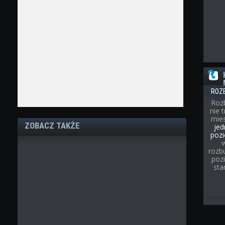
ROZ
Roz
nie 
mies
ZOBACZ TAKŻE
jed
pozi
rozb
poz
sta