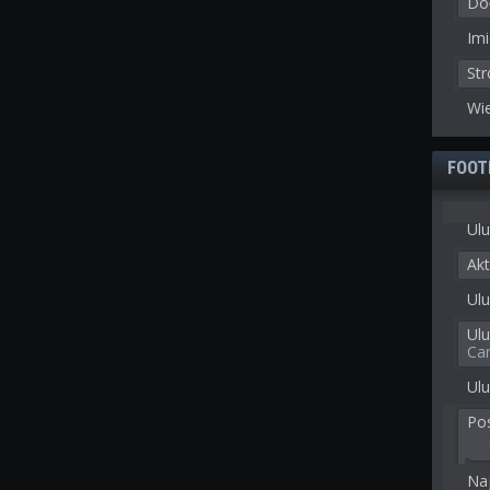
Doł
Imi
St
Wie
FOOT
Ulu
Akt
Ulu
Ul
Ca
Ulu
Po
Na