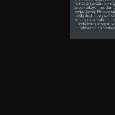
warto przyuczać piłkarz
dwóch taktyk – np. domo
wyjazdowej. Piłkarze ła
będą dostosowywać si
zmiany ról w trakcie sez
będą lepiej przygotow
taktycznie do spotka