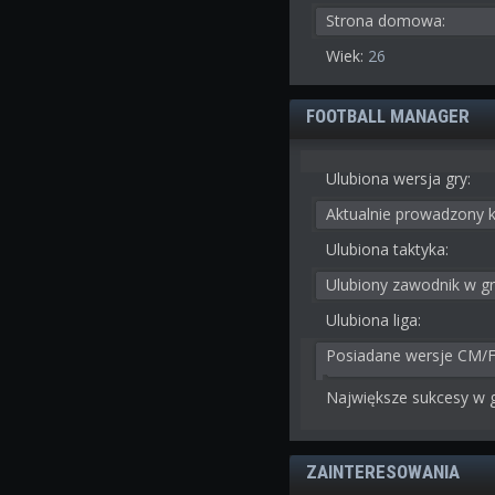
Strona domowa:
Wiek:
26
FOOTBALL MANAGER
Ulubiona wersja gry:
Aktualnie prowadzony k
Ulubiona taktyka:
Ulubiony zawodnik w gr
Ulubiona liga:
Posiadane wersje CM/
Największe sukcesy w g
ZAINTERESOWANIA