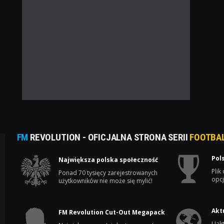
FM
REVOLUTION - OFICJALNA STRONA SERII
FOOTBA
Pol
Największa polska społeczność
Plik
Ponad 70 tysięcy zarejestrowanych
opcj
użytkowników nie może się mylić!
Akt
FM Revolution Cut-Out Megapack
Uakt