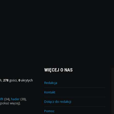
WIĘCEJ O NAS
h,
278
gości,
0
ukrytych
Redakcja
Kontakt
ofR
(34)
,
hader
(38)
,
Dołącz do redakcji
[pokaż więcej]
.
Pomoc