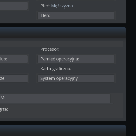
Płeć:
Mężczyzna
Tlen:
Procesor:
lub:
Pamięć operacyjna:
Karta graficzna:
ze:
System operacyjny:
FM:
rze: