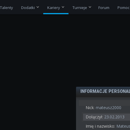
Talenty
Dodatki
Kariery
Turnieje
Forum
Pomoc
INFORMACJE PERSONA
Nick:
mateusz2000
Dołączył:
23.02.2013
Imię i nazwisko:
Mateus