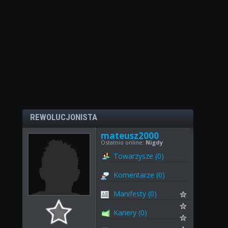
REWOLUCJONISTA
mateusz2000
Ostatnio online:
Nigdy
Towarzysze (0)
Komentarze (0)
Manifesty (0)
Kariery (0)