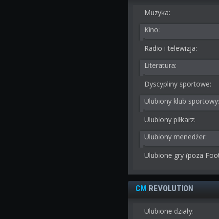
Muzyka:
Kino:
Radio i telewizja:
Literatura:
Dyscypliny sportowe:
Ulubiony klub sportowy
Ulubiony piłkarz:
Ulubiony menedżer:
Ulubione gry (poza Foo
CM
REVOLUTION
Ulubione działy: