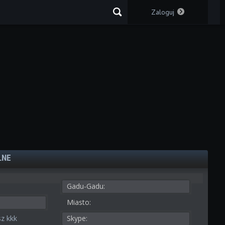
Zaloguj
LNE
Gadu-Gadu:
Miasto:
z kkk
Skype: