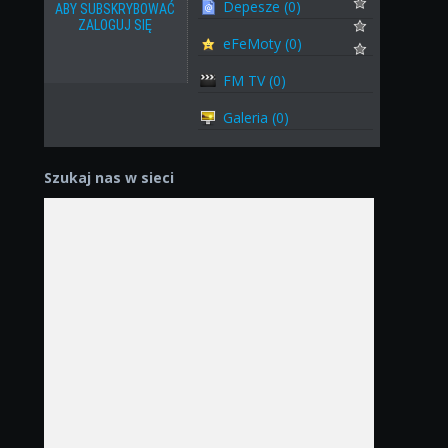
Depesze (0)
ABY SUBSKRYBOWAĆ
ZALOGUJ SIĘ
eFeMoty (0)
FM TV (0)
Galeria (0)
Szukaj nas w sieci