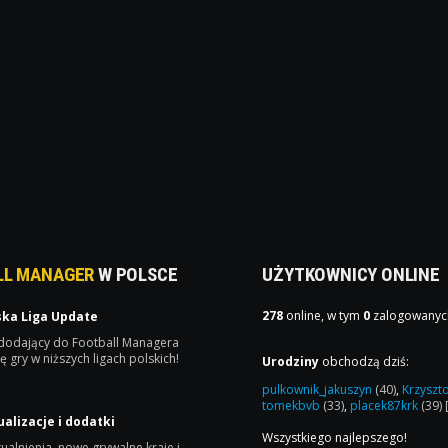
LL MANAGER
W POLSCE
UŻYTKOWNICY ONLINE
278
online, w tym
0
zalogowanyc
ska Liga Update
 dodający do Football Managera
ę gry w niższych ligach polskich!
Urodziny
obchodzą dziś:
pulkownik_jakuszyn
(40)
,
Krzyszt
tomekbvb
(33)
,
placek87krk
(39)
ualizacje i dodatki
Wszystkiego najlepszego!
ualnienia, nowe grywalne kraje i