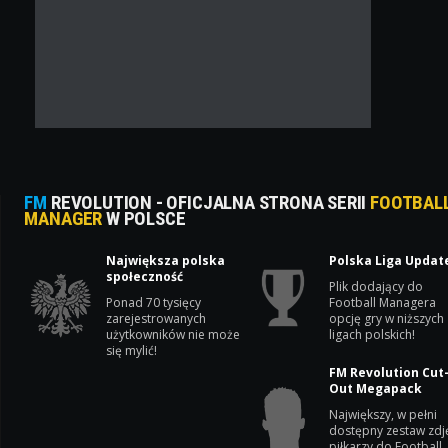
FM
REVOLUTION - OFICJALNA STRONA SERII
FOOTBAL
MANAGER
W POLSCE
Największa polska
Polska Liga Updat
społeczność
Plik dodający do
Ponad 70 tysięcy
Football Managera
zarejestrowanych
opcję gry w niższych
użytkowników nie może
ligach polskich!
się mylić!
FM Revolution Cut
Out Megapack
Największy, w pełni
dostępny zestaw zdj
piłkarzy do Football