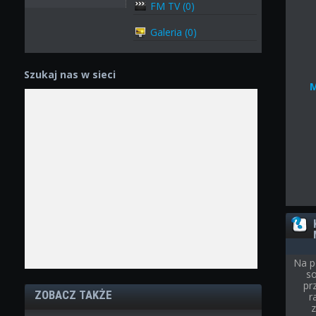
FM TV (0)
Galeria (0)
Szukaj nas w sieci
Na p
so
pr
ZOBACZ TAKŻE
r