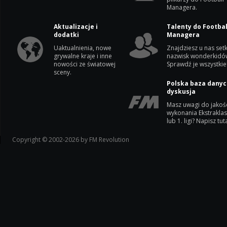
Managera.
Aktualizacje i
Talenty do Footbal
dodatki
Managera
Uaktualnienia, nowe
Znajdziesz u nas setk
grywalne kraje i inne
nazwisk wonderkidó
nowości ze światowej
Sprawdź je wszystkie
sceny.
Polska baza danyc
dyskusja
Masz uwagi do jakoś
wykonania Ekstrakla
lub 1. ligi? Napisz tuta
Copyright © 2002-2026 by FM Revolution