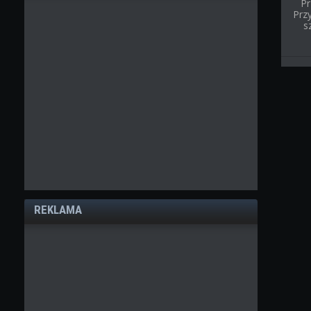
Pr
Przy
s
REKLAMA