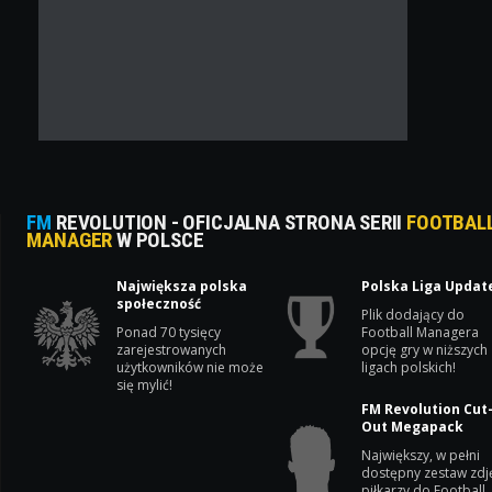
FM
REVOLUTION - OFICJALNA STRONA SERII
FOOTBAL
MANAGER
W POLSCE
Największa polska
Polska Liga Updat
społeczność
Plik dodający do
Ponad 70 tysięcy
Football Managera
zarejestrowanych
opcję gry w niższych
użytkowników nie może
ligach polskich!
się mylić!
FM Revolution Cut
Out Megapack
Największy, w pełni
dostępny zestaw zdj
piłkarzy do Football