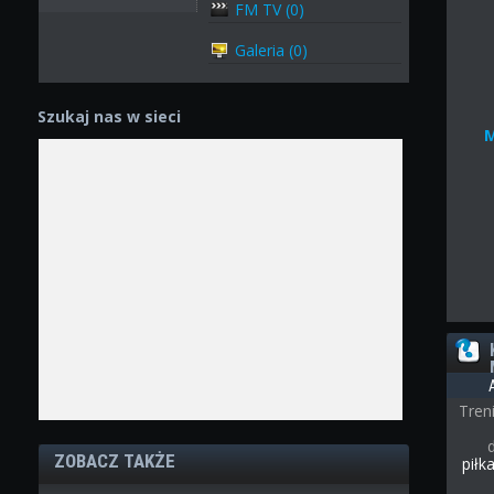
FM TV (0)
Galeria (0)
Szukaj nas w sieci
Tren
ZOBACZ TAKŻE
piłk