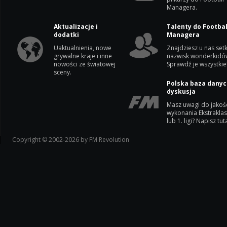
Managera.
Aktualizacje i
Talenty do Footbal
dodatki
Managera
Uaktualnienia, nowe
Znajdziesz u nas setk
grywalne kraje i inne
nazwisk wonderkidó
nowości ze światowej
Sprawdź je wszystkie
sceny.
Polska baza danyc
dyskusja
Masz uwagi do jakoś
wykonania Ekstrakla
lub 1. ligi? Napisz tuta
Copyright © 2002-2026 by FM Revolution