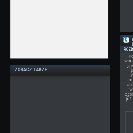
ROZB
Ko
wart
gry
ZOBACZ TAKŻE
p
mł
obi
w
zgad
już