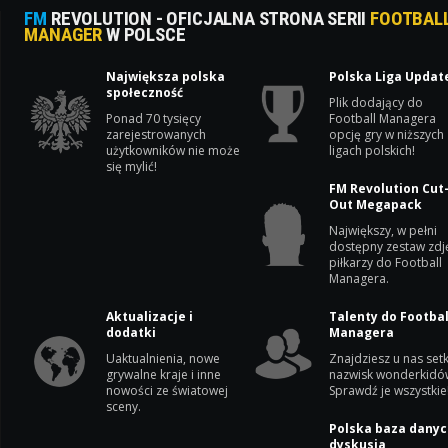
FM
REVOLUTION - OFICJALNA STRONA SERII
FOOTBAL
MANAGER
W POLSCE
Największa polska
Polska Liga Updat
społeczność
Plik dodający do
Ponad 70 tysięcy
Football Managera
zarejestrowanych
opcję gry w niższych
użytkowników nie może
ligach polskich!
się mylić!
FM Revolution Cut
Out Megapack
Największy, w pełni
dostępny zestaw zdj
piłkarzy do Football
Managera.
Aktualizacje i
Talenty do Footbal
dodatki
Managera
Uaktualnienia, nowe
Znajdziesz u nas setk
grywalne kraje i inne
nazwisk wonderkidó
nowości ze światowej
Sprawdź je wszystkie
sceny.
Polska baza danyc
dyskusja