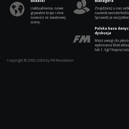
dodatki
Managera
Uaktualnienia, nowe
Znajdziesz u nas setk
grywalne kraje i inne
nazwisk wonderkidó
nowości ze światowej
Sprawdź je wszystkie
sceny.
Polska baza danyc
dyskusja
Masz uwagi do jakoś
wykonania Ekstrakla
lub 1. ligi? Napisz tuta
Copyright © 2002-2026 by FM Revolution