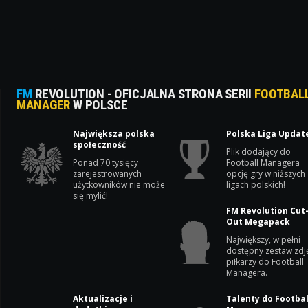
FM
REVOLUTION - OFICJALNA STRONA SERII
FOOTBAL
MANAGER
W POLSCE
Największa polska
Polska Liga Updat
społeczność
Plik dodający do
Ponad 70 tysięcy
Football Managera
zarejestrowanych
opcję gry w niższych
użytkowników nie może
ligach polskich!
się mylić!
FM Revolution Cut
Out Megapack
Największy, w pełni
dostępny zestaw zdj
piłkarzy do Football
Managera.
Aktualizacje i
Talenty do Footbal