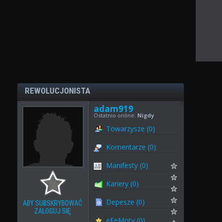
REWOLUCJONISTA
adam919
Ostatnio online:
Nigdy
Towarzysze (0)
Komentarze (0)
Manifesty (0)
Kariery (0)
Depesze (0)
ABY SUBSKRYBOWAĆ
ZALOGUJ SIĘ
eFeMoty (0)