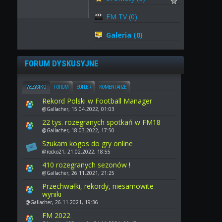
FM TV (0)
Galeria (0)
FORUM DYSKUSYJNE
WSZYSTKO
FORUM
SUFLER
KOMENTARZE
Rekord Polski w Football Manager
@Gallacher, 15.04.2022, 01:03
22 tys. rozegranych spotkań w FM18
@Gallacher, 18.03.2022, 17:50
Szukam kogos do gry online
@rocko21, 21.02.2022, 18:55
410 rozegranych sezonów !
@Gallacher, 26.11.2021, 21:25
Przechwałki, rekordy, niesamowite
wyniki
@Gallacher, 26.11.2021, 19:36
FM 2022