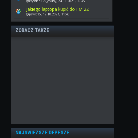
@krystian125_chudy, 24.11.2021, 00:45
Jakiego laptopa kupić do FM 22
@pawlo15, 12.10.2021, 11:45
ZOBACZ TAKŻE
NAJŚWIEŻSZE DEPESZE