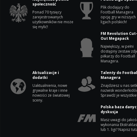
społeczność
Plik dodający do
Ponad 70 tysięcy
Football Managera
zarejestrowanych
opcję gry w niższych
użytkowników nie może
ligach polskich!
się mylić!
FM Revolution Cut
Out Megapack
Największy, w pełni
dostępny zestaw zdj
piłkarzy do Football
Managera.
Aktualizacje i
Talenty do Footbal
dodatki
Managera
Uaktualnienia, nowe
Znajdziesz u nas setk
grywalne kraje i inne
nazwisk wonderkidó
nowości ze światowej
Sprawdź je wszystkie
sceny.
Polska baza danyc
dyskusja
Masz uwagi do jakoś
wykonania Ekstrakla
lub 1. ligi? Napisz tuta