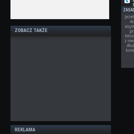
ZASA
Jeże
d
asys
ZOBACZ TAKŻE
p
Może
z ni
dłu
kon
REKLAMA