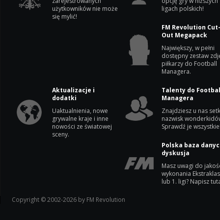
zarejestrowanych
opcję gry w niższych
użytkowników nie może
ligach polskich!
się mylić!
FM Revolution Cut
Out Megapack
Największy, w pełni
dostępny zestaw zdj
piłkarzy do Football
Managera.
Aktualizacje i
Talenty do Footbal
dodatki
Managera
Uaktualnienia, nowe
Znajdziesz u nas setk
grywalne kraje i inne
nazwisk wonderkidó
nowości ze światowej
Sprawdź je wszystkie
sceny.
Polska baza danyc
dyskusja
Masz uwagi do jakoś
wykonania Ekstrakla
lub 1. ligi? Napisz tuta
Copyright © 2002-2026 by FM Revolution