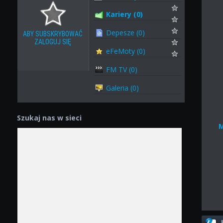
Kariery (0)
Depesze (0)
ABY SUBSKRYBOWAĆ
ZALOGUJ SIĘ
eFeMoty (0)
FM TV (0)
Galeria (0)
Szukaj nas w sieci