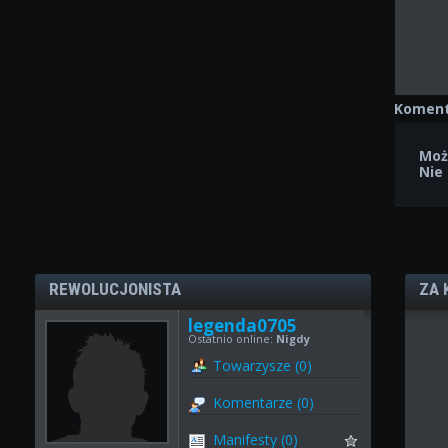
Koment
Moż
Nie
REWOLUCJONISTA
ZA 
legenda0705
Ostatnio online:
Nigdy
Towarzysze (0)
Komentarze (0)
Manifesty (0)