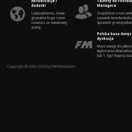
Aktualizacje i
Talenty do Footbal
dodatki
Managera
Uaktualnienia, nowe
Znajdziesz u nas setk
grywalne kraje i inne
nazwisk wonderkidó
nowości ze światowej
Sprawdź je wszystkie
sceny.
Polska baza danyc
dyskusja
Masz uwagi do jakoś
wykonania Ekstrakla
lub 1. ligi? Napisz tuta
Copyright © 2002-2026 by FM Revolution