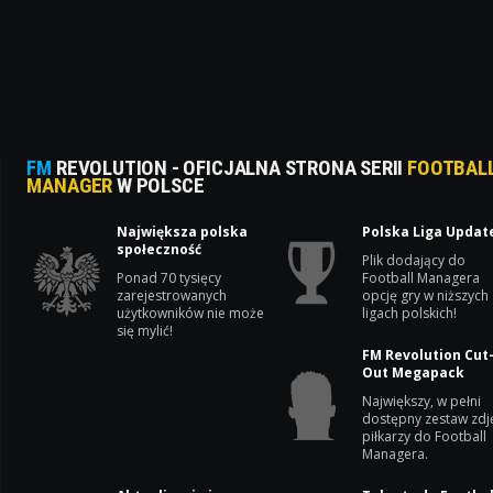
FM
REVOLUTION - OFICJALNA STRONA SERII
FOOTBAL
MANAGER
W POLSCE
Największa polska
Polska Liga Updat
społeczność
Plik dodający do
Ponad 70 tysięcy
Football Managera
zarejestrowanych
opcję gry w niższych
użytkowników nie może
ligach polskich!
się mylić!
FM Revolution Cut
Out Megapack
Największy, w pełni
dostępny zestaw zdj
piłkarzy do Football
Managera.