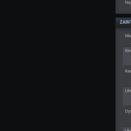
Na
ZAIN
Mu
Kin
Rad
Lit
Dy
Ulu