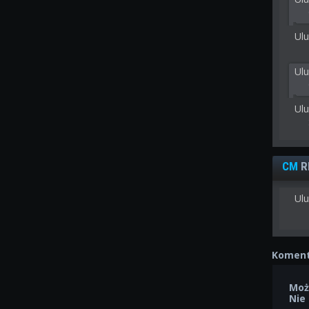
Ulu
Ul
Ul
CM
R
Ulu
Koment
Moż
Nie