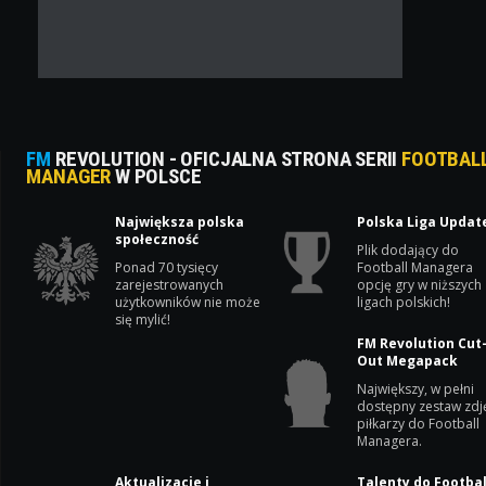
FM
REVOLUTION - OFICJALNA STRONA SERII
FOOTBAL
MANAGER
W POLSCE
Największa polska
Polska Liga Updat
społeczność
Plik dodający do
Ponad 70 tysięcy
Football Managera
zarejestrowanych
opcję gry w niższych
użytkowników nie może
ligach polskich!
się mylić!
FM Revolution Cut
Out Megapack
Największy, w pełni
dostępny zestaw zdj
piłkarzy do Football
Managera.
Aktualizacje i
Talenty do Footbal