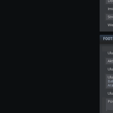
Doł
Imi
St
Wie
FOOT
Ulu
Akt
Ulu
Ul
Ba
Ar
Ulu
Po