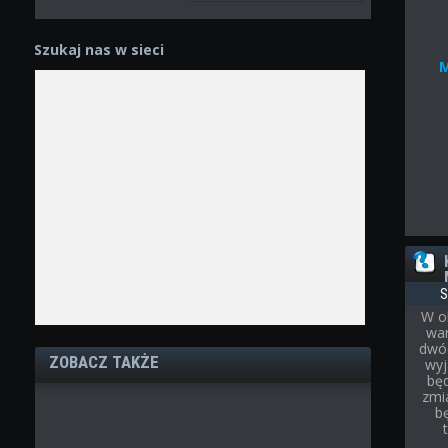
Szukaj nas w sieci
S
W o
war
dwóc
ZOBACZ TAKŻE
wyj
bę
zmi
b