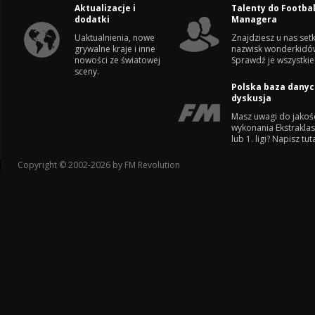
Aktualizacje i
Talenty do Footbal
dodatki
Managera
Uaktualnienia, nowe
Znajdziesz u nas setk
grywalne kraje i inne
nazwisk wonderkidó
nowości ze światowej
Sprawdź je wszystkie
sceny.
Polska baza danyc
dyskusja
Masz uwagi do jakoś
wykonania Ekstrakla
lub 1. ligi? Napisz tuta
Copyright © 2002-2026 by FM Revolution