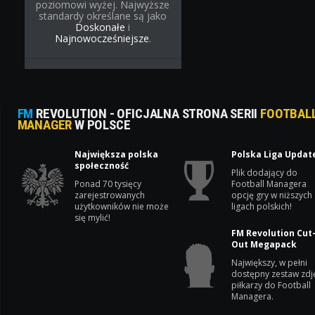
poziomowi wyżej. Najwyższe
standardy określane są jako
Doskonałe
i
Najnowocześniejsze
.
FM
REVOLUTION - OFICJALNA STRONA SERII
FOOTBAL
MANAGER
W POLSCE
Największa polska
Polska Liga Updat
społeczność
Plik dodający do
Ponad 70 tysięcy
Football Managera
zarejestrowanych
opcję gry w niższych
użytkowników nie może
ligach polskich!
się mylić!
FM Revolution Cut
Out Megapack
Największy, w pełni
dostępny zestaw zdj
piłkarzy do Football
Managera.