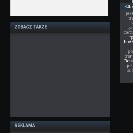
BUD
Jeż
t
ZOBACZ TAKŻE
go
zarz
"
bud
po
tran
Cieb
jeż
bu
REKLAMA