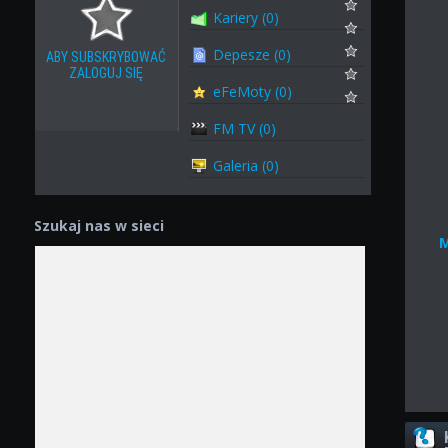
Kariery (0)
Depesze (0)
ABY SUBSKRYBOWAĆ
ZALOGUJ SIĘ
eFeMoty (0)
FM TV (0)
Galeria (0)
Szukaj nas w sieci