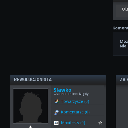
Ulu
Koment
Moż
Nie
REWOLUCJONISTA
ZA 
Slawko
Ostatnio online:
Nigdy
Towarzysze (0)
Komentarze (0)
Manifesty (0)