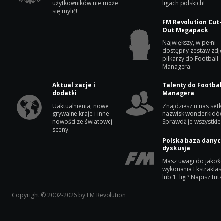
użytkowników nie może
ligach polskich!
się mylić!
FM Revolution Cut
Out Megapack
Największy, w pełni
dostępny zestaw zdj
piłkarzy do Football
Managera.
Aktualizacje i
Talenty do Footbal
dodatki
Managera
Uaktualnienia, nowe
Znajdziesz u nas setk
grywalne kraje i inne
nazwisk wonderkidó
nowości ze światowej
Sprawdź je wszystkie
sceny.
Polska baza danyc
dyskusja
Masz uwagi do jakoś
wykonania Ekstrakla
lub 1. ligi? Napisz tuta
Copyright © 2002-2026 by FM Revolution