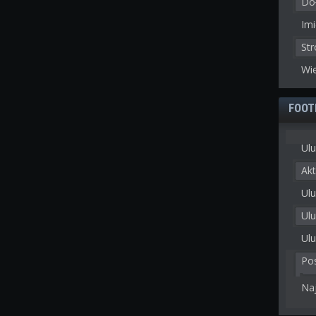
Doł
Imi
St
Wie
FOOT
Ulu
Akt
Ulu
Ul
Ulu
Po
Na