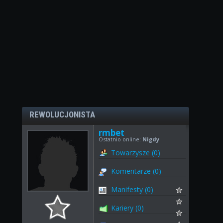
REWOLUCJONISTA
rmbet
Ostatnio online:
Nigdy
Towarzysze (0)
Komentarze (0)
Manifesty (0)
Kariery (0)