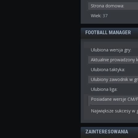
Strona domowa:
Wiek:
37
FOOTBALL MANAGER
Ulubiona wersja gry:
Aktualnie prowadzony k
Ulubiona taktyka:
Ulubiony zawodnik w gr
Ulubiona liga:
Posiadane wersje CM/
Największe sukcesy w g
ZAINTERESOWANIA