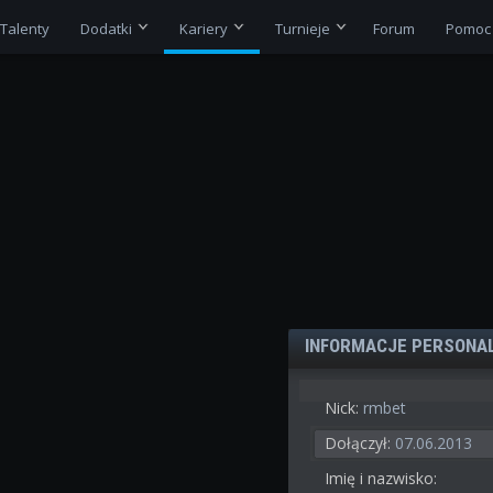
Talenty
Dodatki
Kariery
Turnieje
Forum
Pomoc
INFORMACJE PERSONA
Nick:
rmbet
Dołączył:
07.06.2013
Imię i nazwisko: