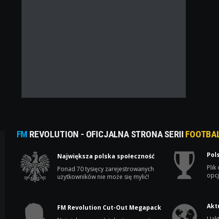
FM
REVOLUTION - OFICJALNA STRONA SERII
FOOTBA
Pol
Największa polska społeczność
Plik
Ponad 70 tysięcy zarejestrowanych
opcj
użytkowników nie może się mylić!
Akt
FM Revolution Cut-Out Megapack
Uakt