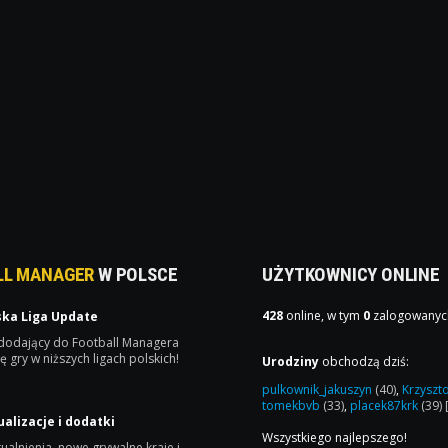
LL MANAGER
W POLSCE
UŻYTKOWNICY ONLINE
428
online, w tym
0
zalogowanyc
ska Liga Update
 dodający do Football Managera
ę gry w niższych ligach polskich!
Urodziny
obchodzą dziś:
pulkownik_jakuszyn
(40)
,
Krzyszt
tomekbvb
(33)
,
placek87krk
(39)
ualizacje i dodatki
Wszystkiego najlepszego!
ualnienia, nowe grywalne kraje i