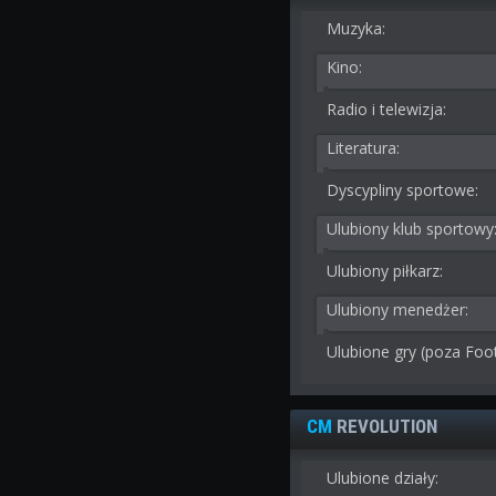
Muzyka:
Kino:
Radio i telewizja:
Literatura:
Dyscypliny sportowe:
Ulubiony klub sportowy
Ulubiony piłkarz:
Ulubiony menedżer:
Ulubione gry (poza Foo
CM
REVOLUTION
Ulubione działy: