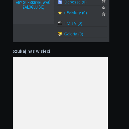
Depesze (0)
ABY SUBSKRYBOWAĆ
ZALOGUJ SIĘ
eFeMoty (0)
FM TV (0)
Galeria (0)
Szukaj nas w sieci