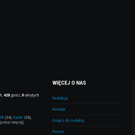
WIĘCEJ O NAS
h,
428
gości,
0
ukrytych
Redakcja
Kontakt
ofR
(34)
,
hader
(38)
,
Dołącz do redakcji
[pokaż więcej]
.
Pomoc