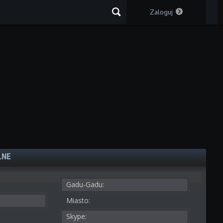
Zaloguj
LNE
Gadu-Gadu:
Miasto:
Skype: