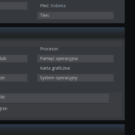
Płeć:
Kobieta
Tlen:
Procesor:
lub:
Pamięć operacyjna:
Karta graficzna:
ze:
System operacyjny:
FM:
rze: