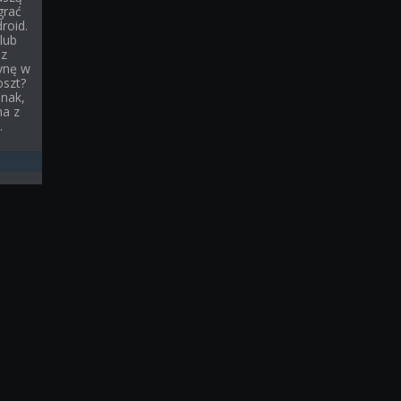
grać
roid.
lub
sz
ynę w
oszt?
dnak,
na z
.