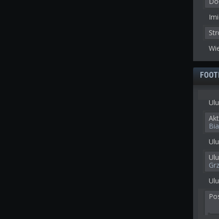
Doł
Imi
St
Wie
FOOT
Ulu
Akt
Bia
Ulu
Ul
Gr
Ulu
Po