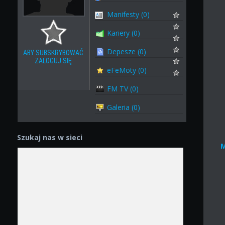
Manifesty (0)
Kariery (0)
Depesze (0)
ABY SUBSKRYBOWAĆ
ZALOGUJ SIĘ
eFeMoty (0)
FM TV (0)
Galeria (0)
Szukaj nas w sieci