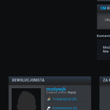
CM
R
Ulu
Koment
Moż
Nie
REWOLUCJONISTA
ZA 
modywjk
Ostatnio online:
Nigdy
Towarzysze (0)
Komentarze (0)