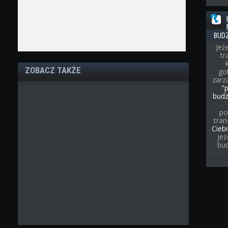
BUD
Jeż
t
ZOBACZ TAKŻE
go
zarz
"
bud
po
tran
Cieb
jeż
bu