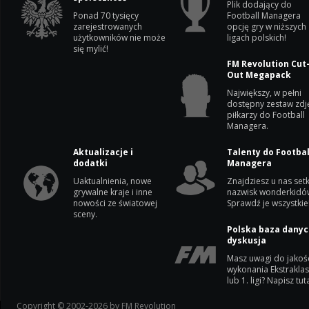
Plik dodający do
Ponad 70 tysięcy
Football Managera
zarejestrowanych
opcję gry w niższych
użytkowników nie może
ligach polskich!
się mylić!
FM Revolution Cut
Out Megapack
Największy, w pełni
dostępny zestaw zdj
piłkarzy do Football
Managera.
Aktualizacje i
Talenty do Footbal
dodatki
Managera
Uaktualnienia, nowe
Znajdziesz u nas setk
grywalne kraje i inne
nazwisk wonderkidó
nowości ze światowej
Sprawdź je wszystkie
sceny.
Polska baza danyc
dyskusja
Masz uwagi do jakoś
wykonania Ekstrakla
lub 1. ligi? Napisz tuta
Copyright © 2002-2026 by FM Revolution