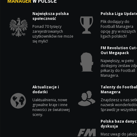
MANAGER
W POLSCE
Największa polska
Polska Liga Updat
społeczność
Plik dodający do
Ponad 70 tysięcy
Football Managera
zarejestrowanych
opcję gry w niższych
użytkowników nie może
ligach polskich!
się mylić!
FM Revolution Cut
Out Megapack
Największy, w pełni
dostępny zestaw zdj
piłkarzy do Football
Managera.
Aktualizacje i
Talenty do Footbal
dodatki
Managera
Uaktualnienia, nowe
Znajdziesz u nas setk
grywalne kraje i inne
nazwisk wonderkidó
nowości ze światowej
Sprawdź je wszystkie
sceny.
Polska baza danyc
dyskusja
Masz uwagi do jakoś