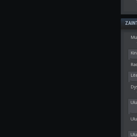
ZAIN
Mu
Kin
Rad
Lit
Dy
Ulu
Ulu
Ul