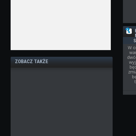
S
W o
war
dwóc
ZOBACZ TAKŻE
wyj
bę
zmi
b