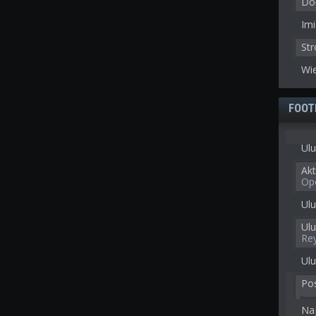
Doł
Imi
St
Wie
FOOT
Ulu
Akt
Op
Ulu
Ul
Re
Ulu
Po
Na