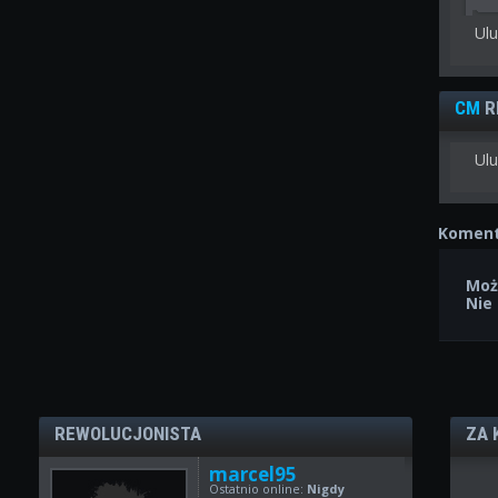
Ul
CM
R
Ulu
Koment
Moż
Nie
REWOLUCJONISTA
ZA 
marcel95
Ostatnio online:
Nigdy