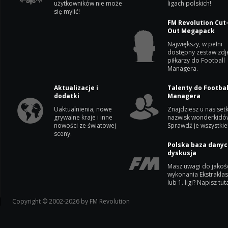
użytkowników nie może
ligach polskich!
się mylić!
FM Revolution Cut
Out Megapack
Największy, w pełni
dostępny zestaw zdj
piłkarzy do Football
Managera.
Aktualizacje i
Talenty do Footbal
dodatki
Managera
Uaktualnienia, nowe
Znajdziesz u nas setk
grywalne kraje i inne
nazwisk wonderkidó
nowości ze światowej
Sprawdź je wszystkie
sceny.
Polska baza danyc
dyskusja
Masz uwagi do jakoś
wykonania Ekstrakla
lub 1. ligi? Napisz tuta
Copyright © 2002-2026 by FM Revolution