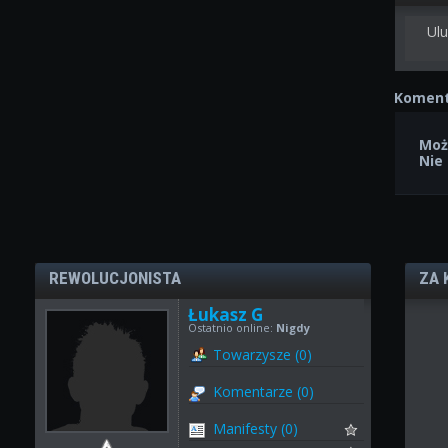
Ulu
Koment
Moż
Nie
REWOLUCJONISTA
ZA 
Łukasz G
Ostatnio online:
Nigdy
Towarzysze (0)
Komentarze (0)
Manifesty (0)