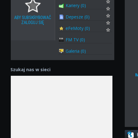
Kariery (0)
Depesze (0)
ABY SUBSKRYBOWAĆ
ZALOGUJ SIĘ
eFeMoty (0)
FM TV (0)
Galeria (0)
Szukaj nas w sieci