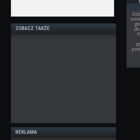
Dob
tre
gł
ZOBACZ TAKŻE
ok
P
p
pod
REKLAMA