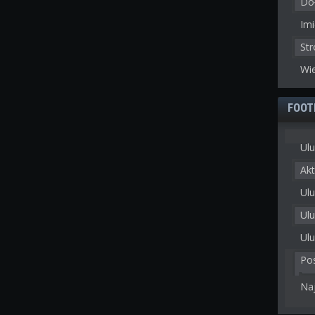
Doł
Imi
St
Wie
FOOT
Ulu
Akt
Ulu
Ul
Ulu
Po
Na