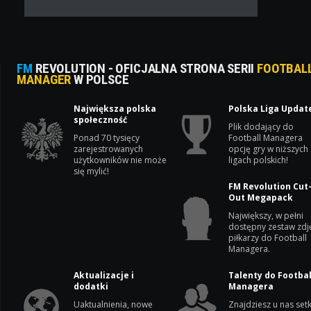
FM
REVOLUTION - OFICJALNA STRONA SERII
FOOTBAL
MANAGER
W POLSCE
Największa polska
Polska Liga Updat
społeczność
Plik dodający do
Ponad 70 tysięcy
Football Managera
zarejestrowanych
opcję gry w niższych
użytkowników nie może
ligach polskich!
się mylić!
FM Revolution Cut
Out Megapack
Największy, w pełni
dostępny zestaw zdj
piłkarzy do Football
Managera.
Aktualizacje i
Talenty do Footbal
dodatki
Managera
Uaktualnienia, nowe
Znajdziesz u nas setk