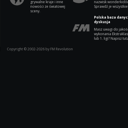
grywalne kraje i inne
nazwisk wonderkidó
nowości ze światowej
Sprawdź je wszystkie
sceny.
Polska baza danyc
dyskusja
Masz uwagi do jakoś
wykonania Ekstrakla
lub 1. ligi? Napisz tuta
Copyright © 2002-2026 by FM Revolution