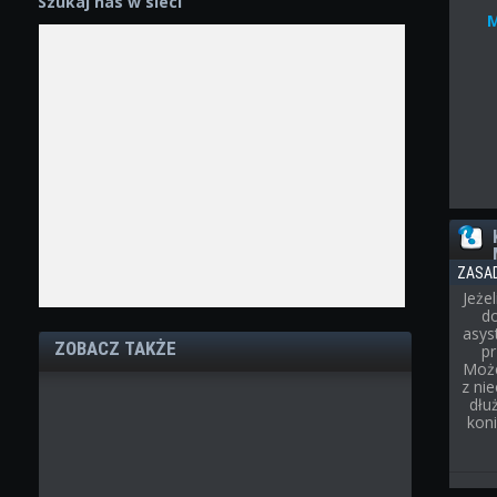
Szukaj nas w sieci
ZASA
Jeże
d
asys
ZOBACZ TAKŻE
p
Może
z ni
dłu
kon