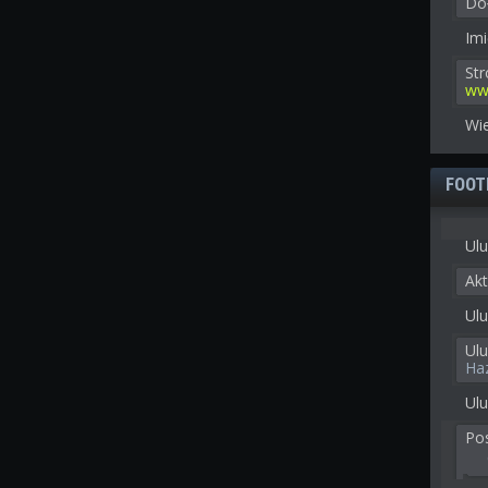
Doł
Imi
St
ww
Wie
FOOT
Ulu
Akt
Ulu
Ul
Ha
Ulu
Po