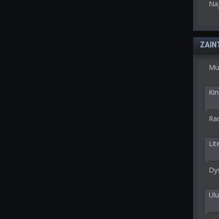
Na
ZAIN
Mu
Kin
Rad
Lit
Dy
Ulu