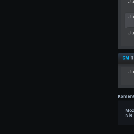
Ulu
Ul
Ul
CM
R
Ulu
Koment
Moż
Nie