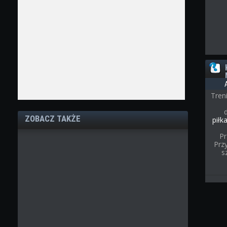
Tren
ZOBACZ TAKŻE
piłk
Pr
Przy
s