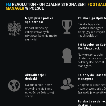
FM
REVOLUTION - OFICJALNA STRONA SERII
FOOTBAL
MANAGER
W POLSCE
Największa polska
Polska Liga Updat
społeczność
Plik dodający do
Ponad 70 tysięcy
Football Managera
zarejestrowanych
opcję gry w niższych
użytkowników nie może
ligach polskich!
się mylić!
FM Revolution Cut
Out Megapack
Największy, w pełni
dostępny zestaw zdj
piłkarzy do Football
Managera.
Aktualizacje i
Talenty do Footbal
dodatki
Managera
Uaktualnienia, nowe
Znajdziesz u nas setk
grywalne kraje i inne
nazwisk wonderkidó
nowości ze światowej
Sprawdź je wszystkie
sceny.
Polska baza danyc
dyskusja