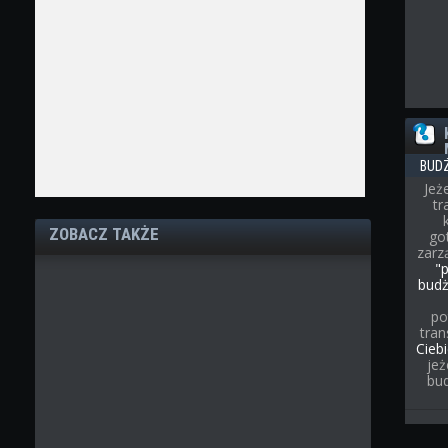
BUD
Jeż
t
ZOBACZ TAKŻE
go
zarz
"
bud
po
tran
Cieb
jeż
bu