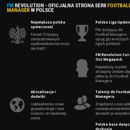
FM
REVOLUTION - OFICJALNA STRONA SERII
FOOTBAL
MANAGER
W POLSCE
Największa polska
Polska Liga Updat
społeczność
Plik dodający do
Ponad 70 tysięcy
Football Managera
zarejestrowanych
opcję gry w niższych
użytkowników nie może
ligach polskich!
się mylić!
FM Revolution Cut
Out Megapack
Największy, w pełni
dostępny zestaw zdj
piłkarzy do Football
Managera.
Aktualizacje i
Talenty do Footbal
dodatki
Managera
Uaktualnienia, nowe
Znajdziesz u nas setk
grywalne kraje i inne
nazwisk wonderkidó
nowości ze światowej
Sprawdź je wszystkie
sceny.
Polska baza danyc
dyskusja