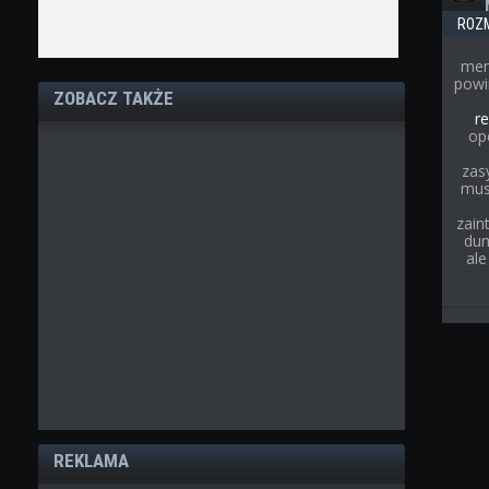
ROZ
men
powi
ZOBACZ TAKŻE
re
op
zas
musi
zain
dum
ale
REKLAMA