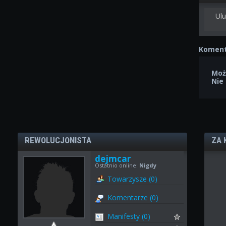
Ulu
Koment
Moż
Nie
REWOLUCJONISTA
ZA 
dejmcar
Ostatnio online:
Nigdy
Towarzysze (0)
Komentarze (0)
Manifesty (0)