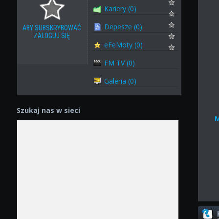
Kariery (0)
Depesze (0)
ABY SUBSKRYBOWAĆ
ZALOGUJ SIĘ
eFeMoty (0)
FM TV (0)
Galeria (0)
Szukaj nas w sieci