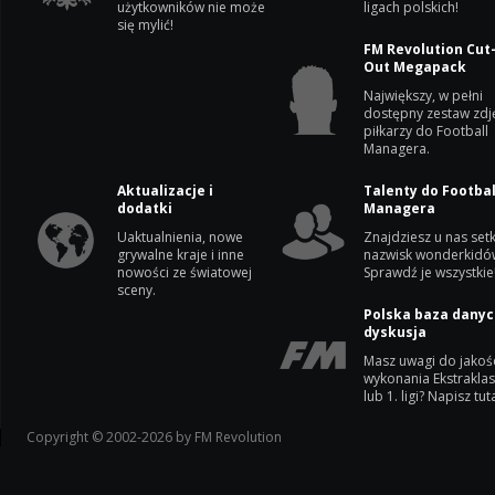
użytkowników nie może
ligach polskich!
się mylić!
FM Revolution Cut
Out Megapack
Największy, w pełni
dostępny zestaw zdj
piłkarzy do Football
Managera.
Aktualizacje i
Talenty do Footbal
dodatki
Managera
Uaktualnienia, nowe
Znajdziesz u nas setk
grywalne kraje i inne
nazwisk wonderkidó
nowości ze światowej
Sprawdź je wszystkie
sceny.
Polska baza danyc
dyskusja
Masz uwagi do jakoś
wykonania Ekstrakla
lub 1. ligi? Napisz tuta
Copyright © 2002-2026 by FM Revolution