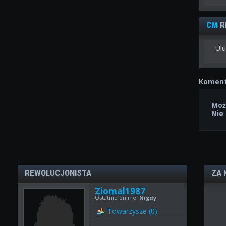
CM
R
Ulu
Koment
Moż
Nie
REWOLUCJONISTA
ZA 
Ziomal1987
Ostatnio online:
Nigdy
Towarzysze (0)