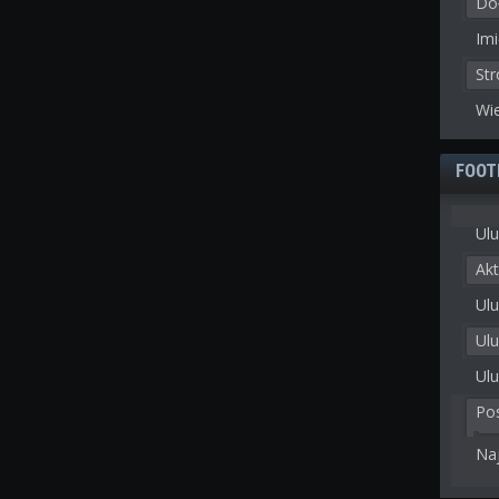
Doł
Imi
St
Wie
FOOT
Ulu
Akt
Ulu
Ul
Ulu
Po
Na