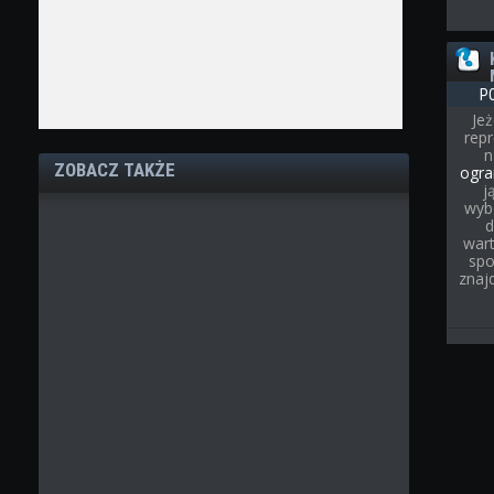
P
Jeż
rep
ZOBACZ TAKŻE
ogra
j
wyb
d
wart
spo
znaj