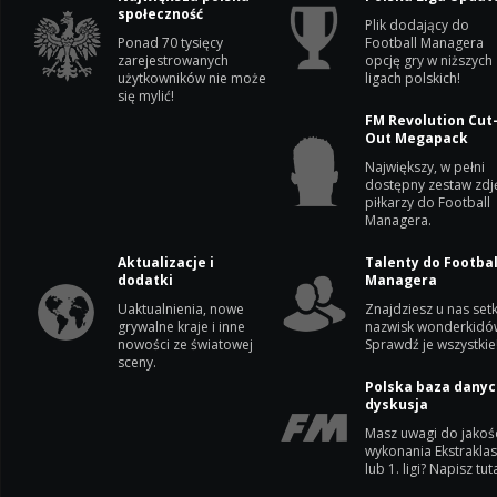
społeczność
Plik dodający do
Ponad 70 tysięcy
Football Managera
zarejestrowanych
opcję gry w niższych
użytkowników nie może
ligach polskich!
się mylić!
FM Revolution Cut
Out Megapack
Największy, w pełni
dostępny zestaw zdj
piłkarzy do Football
Managera.
Aktualizacje i
Talenty do Footbal
dodatki
Managera
Uaktualnienia, nowe
Znajdziesz u nas setk
grywalne kraje i inne
nazwisk wonderkidó
nowości ze światowej
Sprawdź je wszystkie
sceny.
Polska baza danyc
dyskusja
Masz uwagi do jakoś
wykonania Ekstrakla
lub 1. ligi? Napisz tuta