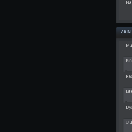
Na
ZAIN
Mu
Kin
Rad
Lit
Dy
Ulu