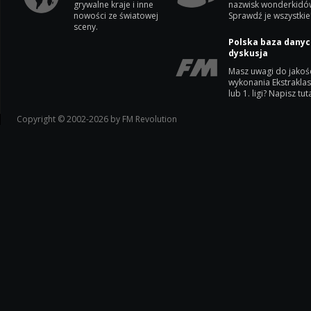
grywalne kraje i inne
nazwisk wonderkidó
nowości ze światowej
Sprawdź je wszystkie
sceny.
Polska baza danyc
dyskusja
Masz uwagi do jakoś
wykonania Ekstrakla
lub 1. ligi? Napisz tuta
Copyright © 2002-2026 by FM Revolution