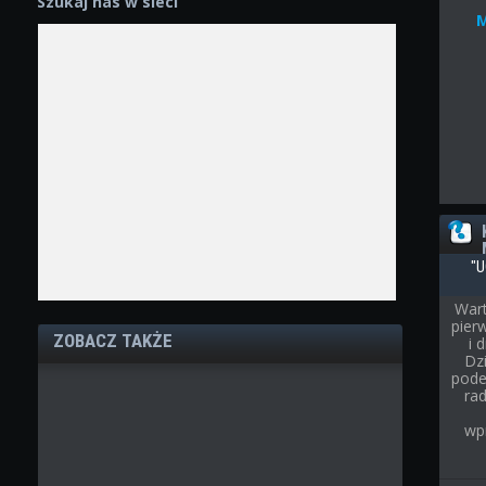
Szukaj nas w sieci
"U
Wart
pier
ZOBACZ TAKŻE
i 
Dz
pode
rad
wp