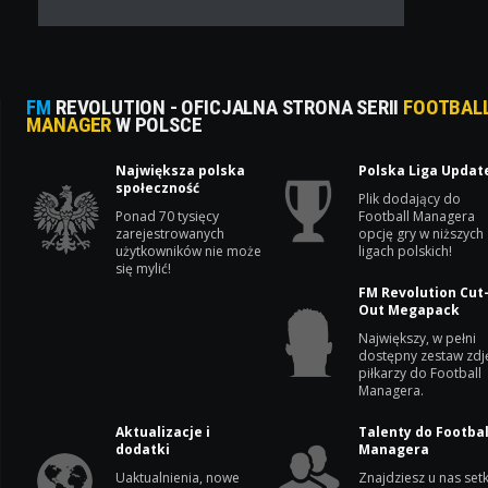
FM
REVOLUTION - OFICJALNA STRONA SERII
FOOTBAL
MANAGER
W POLSCE
Największa polska
Polska Liga Updat
społeczność
Plik dodający do
Ponad 70 tysięcy
Football Managera
zarejestrowanych
opcję gry w niższych
użytkowników nie może
ligach polskich!
się mylić!
FM Revolution Cut
Out Megapack
Największy, w pełni
dostępny zestaw zdj
piłkarzy do Football
Managera.
Aktualizacje i
Talenty do Footbal
dodatki
Managera
Uaktualnienia, nowe
Znajdziesz u nas setk