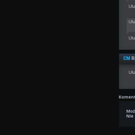
Ulu
Ul
Ul
CM
R
Ulu
Koment
Moż
Nie