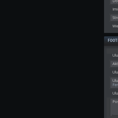
Doł
Imi
St
Wie
FOOT
Ulu
Akt
Ulu
Ul
Fe
Ulu
Po