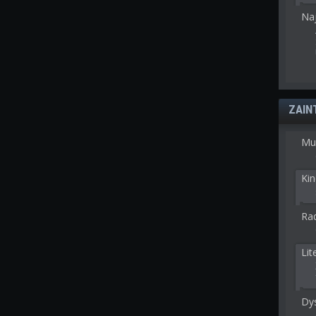
Na
ZAIN
Mu
Kin
Rad
Lit
Dy