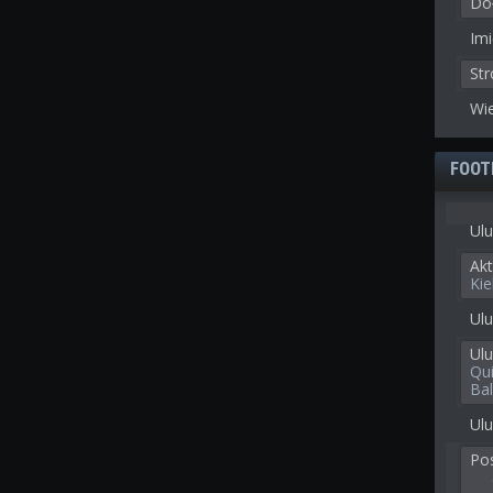
Doł
Imi
St
Wie
FOOT
Ulu
Akt
Kie
Ulu
Ul
Qui
Ba
Ulu
Po