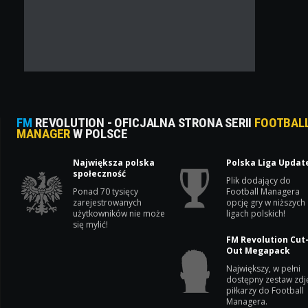
FM
REVOLUTION - OFICJALNA STRONA SERII
FOOTBAL
MANAGER
W POLSCE
Największa polska
Polska Liga Updat
społeczność
Plik dodający do
Ponad 70 tysięcy
Football Managera
zarejestrowanych
opcję gry w niższych
użytkowników nie może
ligach polskich!
się mylić!
FM Revolution Cut
Out Megapack
Największy, w pełni
dostępny zestaw zdj
piłkarzy do Football
Managera.