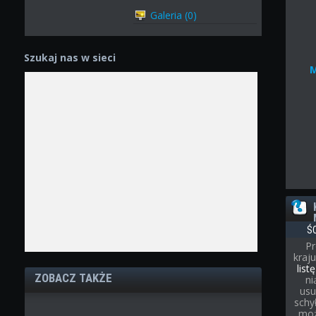
Galeria (0)
Szukaj nas w sieci
Ś
Pr
kraj
list
ZOBACZ TAKŻE
ni
usu
schył
moż