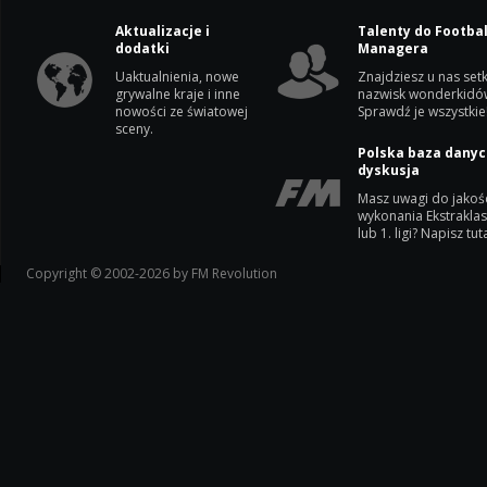
Aktualizacje i
Talenty do Footbal
dodatki
Managera
Uaktualnienia, nowe
Znajdziesz u nas setk
grywalne kraje i inne
nazwisk wonderkidó
nowości ze światowej
Sprawdź je wszystkie
sceny.
Polska baza danyc
dyskusja
Masz uwagi do jakoś
wykonania Ekstrakla
lub 1. ligi? Napisz tuta
Copyright © 2002-2026 by FM Revolution