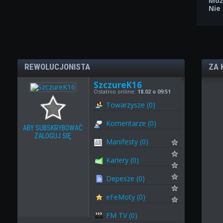
Moż
Nie
REWOLUCJONISTA
ZA 
SzczureK16
Ostatnio online:
18.02 o 09:51
Towarzysze (0)
Komentarze (0)
ABY SUBSKRYBOWAĆ
ZALOGUJ SIĘ
Manifesty (0)
Kariery (0)
Depesze (0)
eFeMoty (0)
FM TV (0)