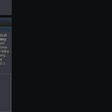
tball
iery
cem
onie.
 kilka
eny,
ię
i z