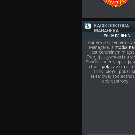
KĄCIK DOKTORA
MANAGERA
TWOJA KARIERA
Kariera jest sercem Foo
Managera, a
moduł Kar
jest centralnym miejs
Twojej aktywności na str
Stwórz karierę, opisz ją w
chwil i
połącz z nią
scre
filmy, blogi - pokaż s
eFeMowej społecznośc
dobrej strony.