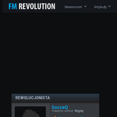
Newsroom
Artykuły
REWOLUCJONISTA
SoczeQ
Ostatnio online:
Nigdy