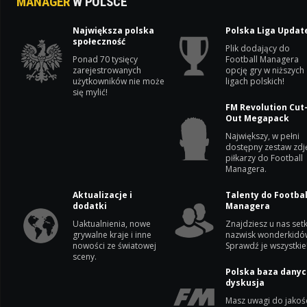
MANAGER
W POLSCE
Największa polska
Polska Liga Updat
społeczność
Plik dodający do
Ponad 70 tysięcy
Football Managera
zarejestrowanych
opcję gry w niższych
użytkowników nie może
ligach polskich!
się mylić!
FM Revolution Cut
Out Megapack
Największy, w pełni
dostępny zestaw zdj
piłkarzy do Football
Managera.
Aktualizacje i
Talenty do Footbal
dodatki
Managera
Uaktualnienia, nowe
Znajdziesz u nas setk
grywalne kraje i inne
nazwisk wonderkidó
nowości ze światowej
Sprawdź je wszystkie
sceny.
Polska baza danyc
dyskusja
Masz uwagi do jakoś