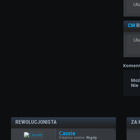
Ul
CM
R
Ulu
Koment
Moż
Nie
REWOLUCJONISTA
ZA 
Cassie
Ostatnio online:
Nigdy