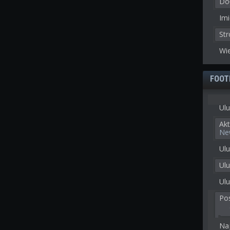
Doł
Imi
St
Wie
FOOT
Ulu
Akt
Ne
Ulu
Ul
Ulu
Po
Na