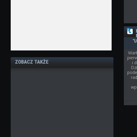
"U
Wart
pier
ZOBACZ TAKŻE
i 
Dz
pode
rad
wp