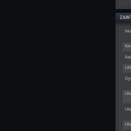
ZAIN
Mu
Kin
Rad
Lit
Dy
Ulu
Ulu
Ul