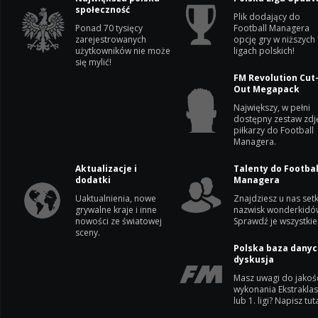
społeczność
Plik dodający do
Ponad 70 tysięcy
Football Managera
zarejestrowanych
opcję gry w niższych
użytkowników nie może
ligach polskich!
się mylić!
FM Revolution Cut
Out Megapack
Największy, w pełni
dostępny zestaw zdj
piłkarzy do Football
Managera.
Aktualizacje i
Talenty do Footbal
dodatki
Managera
Uaktualnienia, nowe
Znajdziesz u nas setk
grywalne kraje i inne
nazwisk wonderkidó
nowości ze światowej
Sprawdź je wszystkie
sceny.
Polska baza danyc
dyskusja
Masz uwagi do jakoś
wykonania Ekstrakla
lub 1. ligi? Napisz tuta