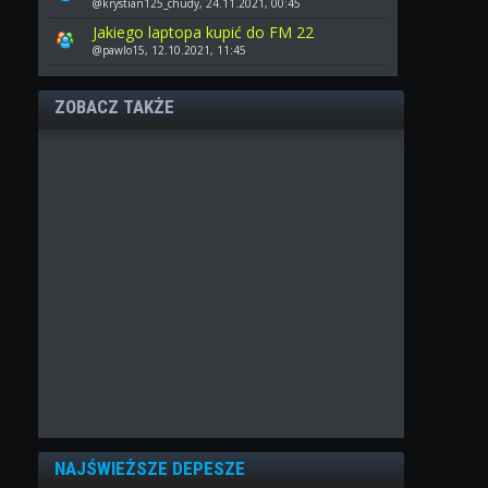
@krystian125_chudy, 24.11.2021, 00:45
Jakiego laptopa kupić do FM 22
@pawlo15, 12.10.2021, 11:45
ZOBACZ TAKŻE
NAJŚWIEŻSZE DEPESZE