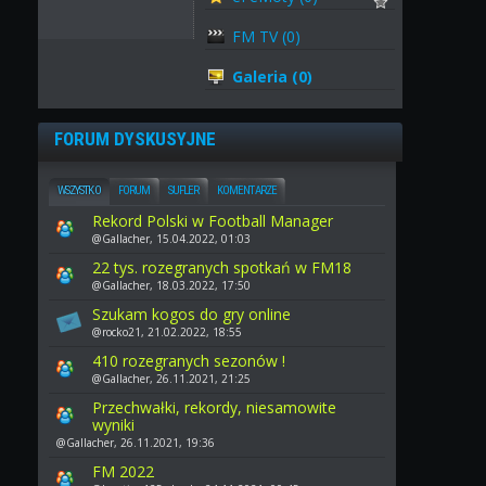
FM TV (0)
Galeria (0)
FORUM DYSKUSYJNE
WSZYSTKO
FORUM
SUFLER
KOMENTARZE
Rekord Polski w Football Manager
@Gallacher, 15.04.2022, 01:03
22 tys. rozegranych spotkań w FM18
@Gallacher, 18.03.2022, 17:50
Szukam kogos do gry online
@rocko21, 21.02.2022, 18:55
410 rozegranych sezonów !
@Gallacher, 26.11.2021, 21:25
Przechwałki, rekordy, niesamowite
wyniki
@Gallacher, 26.11.2021, 19:36
FM 2022