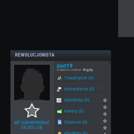
REWOLUCJONISTA
ziut19
Ostatnio online:
Nigdy
Towarzysze (0)
Komentarze (0)
Manifesty (0)
Kariery (0)
Depesze (0)
ABY SUBSKRYBOWAĆ
ZALOGUJ SIĘ
eFeMoty (0)