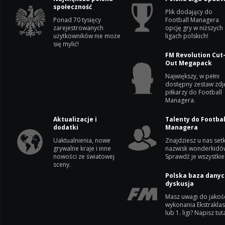
społeczność
Plik dodający do
Ponad 70 tysięcy
Football Managera
zarejestrowanych
opcję gry w niższych
użytkowników nie może
ligach polskich!
się mylić!
FM Revolution Cut
Out Megapack
Największy, w pełni
dostępny zestaw zdj
piłkarzy do Football
Managera.
Aktualizacje i
Talenty do Footbal
dodatki
Managera
Uaktualnienia, nowe
Znajdziesz u nas setk
grywalne kraje i inne
nazwisk wonderkidó
nowości ze światowej
Sprawdź je wszystkie
sceny.
Polska baza danyc
dyskusja
Masz uwagi do jakoś
wykonania Ekstrakla
lub 1. ligi? Napisz tuta