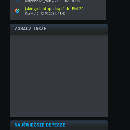
@krystian125_chudy, 24.11.2021, 00:45
Jakiego laptopa kupić do FM 22
@pawlo15, 12.10.2021, 11:45
ZOBACZ TAKŻE
NAJŚWIEŻSZE DEPESZE