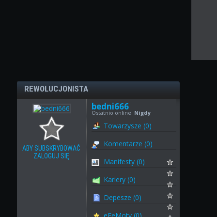
REWOLUCJONISTA
bedni666
Ostatnio online:
Nigdy
Towarzysze (0)
Komentarze (0)
ABY SUBSKRYBOWAĆ
ZALOGUJ SIĘ
Manifesty (0)
Kariery (0)
Depesze (0)
eFeMoty (0)