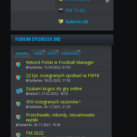
FM TV (0)
Galeria (0)
FORUM DYSKUSYJNE
WSZYSTKO
FORUM
SUFLER
KOMENTARZE
Rekord Polski w Football Manager
@Gallacher, 15.04.2022, 01:03
22 tys. rozegranych spotkań w FM18
@Gallacher, 18.03.2022, 17:50
Szukam kogos do gry online
@rocko21, 21.02.2022, 18:55
410 rozegranych sezonów !
@Gallacher, 26.11.2021, 21:25
Przechwałki, rekordy, niesamowite
wyniki
@Gallacher, 26.11.2021, 19:36
FM 2022