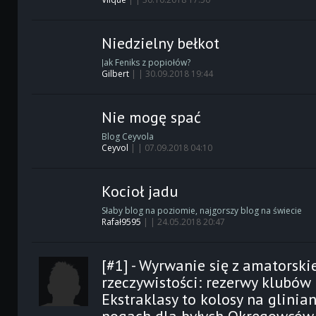
Niedzielny bełkot
Jak Feniks z popiołów?
Gilbert
| | 30.09.2018 19:44
Nie mogę spać
Blog Ceyvola
Ceyvol
| | 07.09.2018 04:10
Kocioł jadu
Słaby blog na poziomie, najgorszy blog na świecie
Rafał9595
| | 24.05.2018 20:47
[#1] - Wyrwanie się z amatorski
rzeczywistości: rezerwy klubów
Ekstraklasy to kolosy na glinia