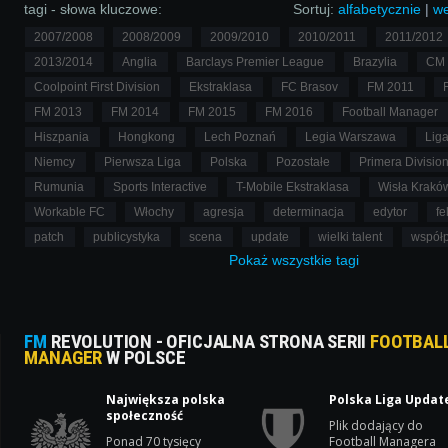
tagi - słowa kluczowe:
Sortuj:
alfabetycznie
|
we
2007/2008
2008/2009
2009/2010
2010/2011
2011/2012
2013/2014
Anglia
Barclays Premier League
Brazylia
CM 
Coolpoint First Division
Ekstraklasa
FC Brasov
FM 2011
FM 2013
FM 2014
FM 2015
FM 2016
Football Manager
Hiszpania
Hongkong
Lech Poznań
Legia Warszawa
Liga
Niemcy
Pierwsza Liga
Polska
Pozostałe
Primera Divisio
Rumunia
Sports Interactive
T-Mobile Ekstraklasa
Wisła Krakó
Workable FC
Włochy
agresja
determinacja
edytor
fe
patch
publicystyka
scena
update
wielki talent
współ
Pokaż
wszystkie
tagi
FM
REVOLUTION - OFICJALNA STRONA SERII
FOOTBAL
MANAGER
W POLSCE
Największa polska
Polska Liga Updat
społeczność
Plik dodający do
Ponad 70 tysięcy
Football Managera