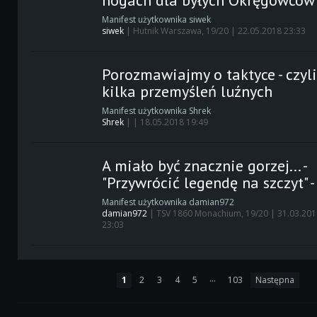
nogach dla byłych Okręgowców
Manifest użytkownika siwek
siwek
| Hutnik Warszawa, 19/20 | 22.05.2018 23:33
Porozmawiajmy o taktyce - czyl
kilka przemyśleń luźnych
Manifest użytkownika Shrek
Shrek
| | 18.05.2018 19:49
A miało być znacznie gorzej... -
"Przywrócić legendę na szczyt" -
Manifest użytkownika damian972
damian972
| TSV 1860 Monachium, 19/20 | 31.03.20
23:03
...
1
2
3
4
5
103
Następna