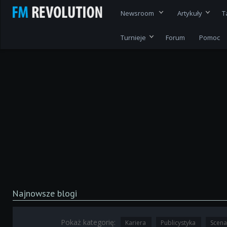
Newsroom
Artykuły
T
Turnieje
Forum
Pomoc
Najnowsze blogi
Pokaż kategorię:
Kariera
Publicystyka
Scen