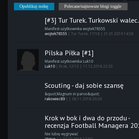
Opublikuj notkę
Polecane/najnowsze blogi toggle
[#3] Tur Turek. Turkowski walec
Manifest użytkownika wojtek78555
wojtek78555
| Tur Turek, 17/18 | 31.01.2019 14:58
Pilska Piłka [#1]
Manifest użytkownika Luk10
Luk10
| Brak, 12/13 | 17.12.2018 22:33
Scouting - daj sobie szansę
&quot;Magnum in parvo&quot;
rakowiec89
| | 06.11.2018 20:26
Krok w bok i dwa do przodu -
recenzja Football Managera 20
Nie lubię wygrywać
Viique
| | 30.10.2018 17:50