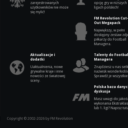
zarejestrowanych
opcję gry w niższych
użytkowników nie może
ligach polskich!
się mylić!
FM Revolution Cut
Out Megapack
Największy, w pełni
dostępny zestaw zdj
piłkarzy do Football
Managera.
Aktualizacje i
Talenty do Footbal
dodatki
Managera
Uaktualnienia, nowe
Znajdziesz u nas setk
grywalne kraje i inne
nazwisk wonderkidó
nowości ze światowej
Sprawdź je wszystkie
sceny.
Polska baza danyc
dyskusja
Masz uwagi do jakoś
wykonania Ekstrakla
lub 1. ligi? Napisz tuta
Copyright © 2002-2026 by FM Revolution