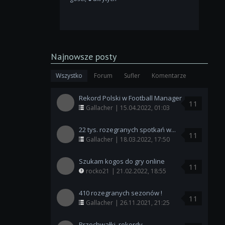
Najnowsze posty
Wszystko
Forum
Sufler
Komentarze
Rekord Polski w Football Manager
11
Gallacher
| 15.04.2022, 01:03
22 tys. rozegranych spotkań w...
11
Gallacher
| 18.03.2022, 17:50
Szukam kogos do gry online
11
rocko21
| 21.02.2022, 18:55
410 rozegranych sezonów !
11
Gallacher
| 26.11.2021, 21:25
Przechwałki, rekordy,...