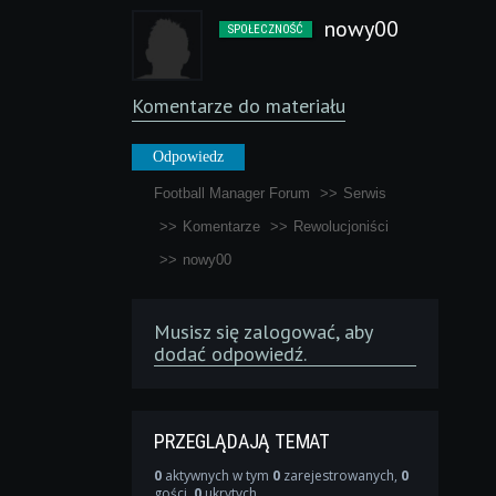
nowy00
SPOŁECZNOŚĆ
Komentarze do materiału
Odpowiedz
Football Manager Forum
Serwis
Komentarze
Rewolucjoniści
nowy00
Musisz się
zalogować
, aby
dodać odpowiedź.
PRZEGLĄDAJĄ TEMAT
0
aktywnych w tym
0
zarejestrowanych,
0
gości,
0
ukrytych