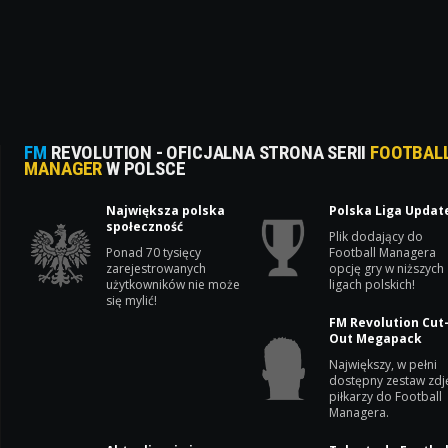
FM
REVOLUTION - OFICJALNA STRONA SERII
FOOTBAL
MANAGER
W POLSCE
Największa polska
Polska Liga Updat
społeczność
Plik dodający do
Ponad 70 tysięcy
Football Managera
zarejestrowanych
opcję gry w niższych
użytkowników nie może
ligach polskich!
się mylić!
FM Revolution Cut
Out Megapack
Największy, w pełni
dostępny zestaw zdj
piłkarzy do Football
Managera.