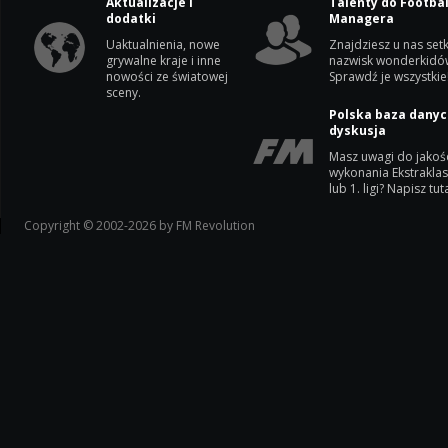
Aktualizacje i
Talenty do Footbal
dodatki
Managera
Uaktualnienia, nowe
Znajdziesz u nas setk
grywalne kraje i inne
nazwisk wonderkidó
nowości ze światowej
Sprawdź je wszystkie
sceny.
Polska baza danyc
dyskusja
Masz uwagi do jakoś
wykonania Ekstrakla
lub 1. ligi? Napisz tuta
Copyright © 2002-2026 by FM Revolution