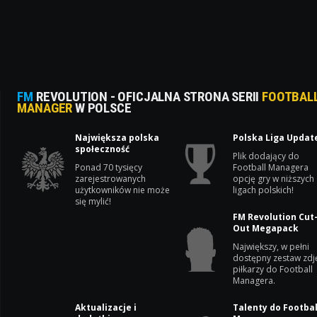
FM
REVOLUTION - OFICJALNA STRONA SERII
FOOTBAL
MANAGER
W POLSCE
Największa polska
Polska Liga Updat
społeczność
Plik dodający do
Ponad 70 tysięcy
Football Managera
zarejestrowanych
opcję gry w niższych
użytkowników nie może
ligach polskich!
się mylić!
FM Revolution Cut
Out Megapack
Największy, w pełni
dostępny zestaw zdj
piłkarzy do Football
Managera.
Aktualizacje i
Talenty do Footbal