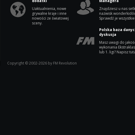
dodatki
Managera
Uaktualnienia, nowe
Znajdziesz u nas setk
grywalne kraje i inne
nazwisk wonderkidó
nowości ze światowej
Sprawdź je wszystkie
sceny.
Polska baza danyc
dyskusja
Masz uwagi do jakoś
wykonania Ekstrakla
lub 1. ligi? Napisz tuta
Copyright © 2002-2026 by FM Revolution